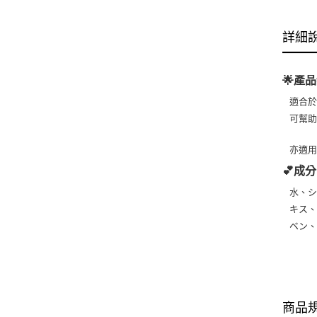
詳細
🌟產品
適合
可幫
亦適
💕成分
水、
キス、
ベン、
商品