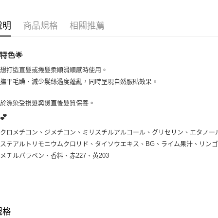
運送方式
全家取貨
說明
商品規格
相關推薦
每筆NT$8
特色🌟
全家純取貨
每筆NT$8
於想打造直髮或捲髮柔順滑順感時使用。
助撫平毛躁、減少髮絲過度蓬亂，同時呈現自然服貼效果。
7-11取貨
每筆NT$8
用於漂染受損髮與燙直後髮質保養。
💕
7-11純取
每筆NT$8
シクロメチコン、ジメチコン、ミリスチルアルコール、グリセリン、エタノー
ステアルトリモニウムクロリド、タイソウエキス、BG、ライム果汁、リン
宅配
メチルパラベン、香料、赤227、黄203
每筆NT$1
離島宅配
每筆NT$2
規格
付款後門