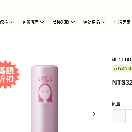
保養
身體護理
美髮彩妝
婦幼用品
生活居家
arimin
超取滿NT$
NT$3
數量