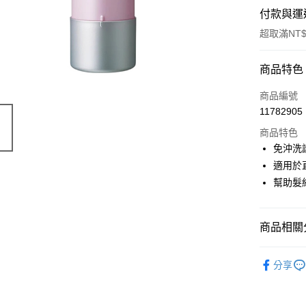
付款與運
超取滿NT$
付款方式
商品特色
信用卡一
商品編號
11782905
超商取貨
商品特色
LINE Pay
免沖洗
適用於
Apple Pay
幫助髮
街口支付
悠遊付
商品相關分
Google Pa
一般保養
分享
ATM付款
📣 新品
🔥 滿額折