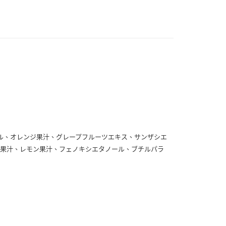
付款
0，滿NT$999(含以上)免運費
 (先付款
0，滿NT$999(含以上)免運費
付款
0，滿NT$999(含以上)免運費
貨 (先付款
0，滿NT$999(含以上)免運費
ル、オレンジ果汁、グレープフルーツエキス、サンザシエ
ゴ果汁、レモン果汁、フェノキシエタノール、ブチルパラ
00，滿NT$999(含以上)免運費
（澎湖、金門、馬祖、小琉球）
50，滿NT$3,000(含以上)免運費
市自取