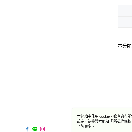
本分類
本網站中使用 cookie，欲查詢有關
設定，請參閱本網站「
隱私權條款
使用 cookie。
了解更多 >