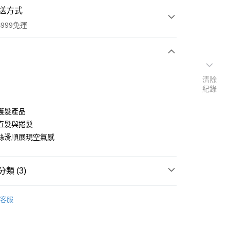
送方式
999免運
次付款
清除
紀錄
付款
護髮產品
直髮與捲髮
絲滑順展現空氣感
類 (3)
y
品牌
其他一般保養
客服
速報｜熱騰騰搶先購
扣｜湊金額享優惠 👀