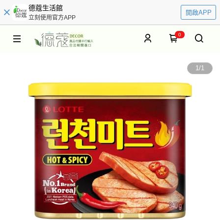
德蔻生活館
開啟APP
立刻使用官方APP
0
1
/
1