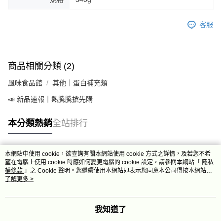
客服
商品相關分類 (2)
風味食品館
其他｜蛋白補充類
📣 新品速報｜熱騰騰搶先購
本分類熱銷
全站排行
本網站中使用 cookie，欲查詢有關本網站使用 cookie 方式之詳情，及若您不希
熱門標籤
望在電腦上使用 cookie 時應如何變更電腦的 cookie 設定，請參閱本網站「
隱私
權條款
」之 Cookie 聲明。您繼續使用本網站即表示您同意本公司得按本網站使
用條款之 Cookie 聲明使用 cookie。
了解更多 >
我知道了