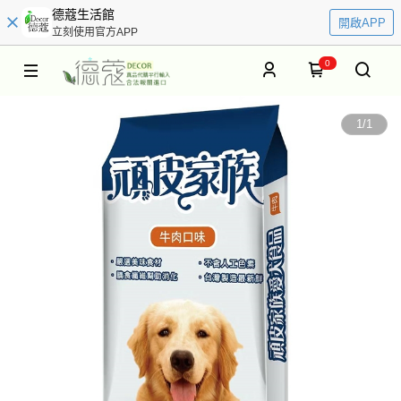
德蔻生活館
開啟APP
立刻使用官方APP
0
1
/
1