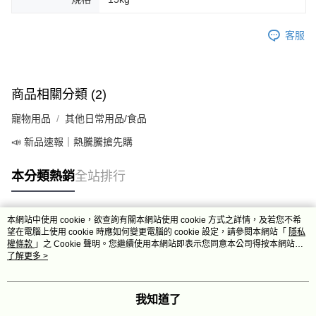
客服
商品相關分類 (2)
寵物用品
其他日常用品/食品
📣 新品速報｜熱騰騰搶先購
本分類熱銷
全站排行
本網站中使用 cookie，欲查詢有關本網站使用 cookie 方式之詳情，及若您不希
熱門標籤
望在電腦上使用 cookie 時應如何變更電腦的 cookie 設定，請參閱本網站「
隱私
權條款
」之 Cookie 聲明。您繼續使用本網站即表示您同意本公司得按本網站使
用條款之 Cookie 聲明使用 cookie。
了解更多 >
我知道了