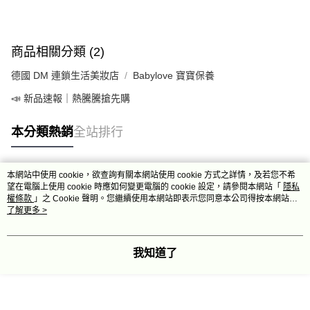
商品相關分類 (2)
德國 DM 連鎖生活美妝店
Babylove 寶寶保養
📣 新品速報｜熱騰騰搶先購
本分類熱銷
全站排行
本網站中使用 cookie，欲查詢有關本網站使用 cookie 方式之詳情，及若您不希
熱門標籤
望在電腦上使用 cookie 時應如何變更電腦的 cookie 設定，請參閱本網站「
隱私
權條款
」之 Cookie 聲明。您繼續使用本網站即表示您同意本公司得按本網站使
用條款之 Cookie 聲明使用 cookie。
了解更多 >
我知道了