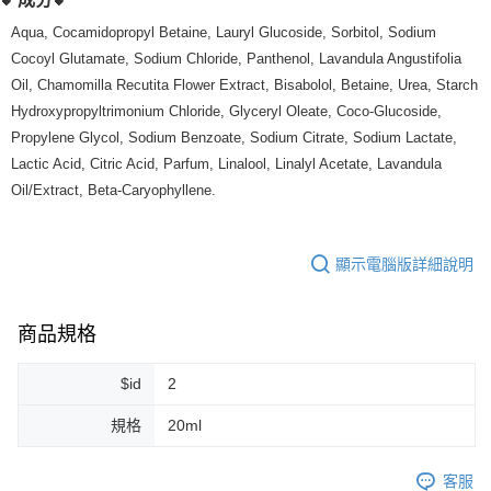
7-11純取貨 (先付款
Aqua, Cocamidopropyl Betaine, Lauryl Glucoside, Sorbitol, Sodium
每筆NT$80，滿NT$999(含以上)免運費
Cocoyl Glutamate, Sodium Chloride, Panthenol, Lavandula Angustifolia
Oil, Chamomilla Recutita Flower Extract, Bisabolol, Betaine, Urea, Starch
宅配
Hydroxypropyltrimonium Chloride, Glyceryl Oleate, Coco-Glucoside,
每筆NT$100，滿NT$999(含以上)免運費
Propylene Glycol, Sodium Benzoate, Sodium Citrate, Sodium Lactate,
離島宅配（澎湖、金門、馬祖、小琉球）
Lactic Acid, Citric Acid, Parfum, Linalool, Linalyl Acetate, Lavandula
Oil/Extract, Beta-Caryophyllene.
每筆NT$250，滿NT$3,000(含以上)免運費
付款後門市自取
免運費
顯示電腦版詳細說明
商品規格
$id
2
規格
20ml
客服