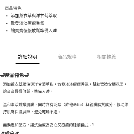
LINE Pay
商品特色
Apple Pay
添加薰衣草與洋甘菊萃取
散發淡淡療癒香氣
街口支付
讓寶寶慢慢放鬆準備入睡
悠遊付
Google Pay
詳細說明
商品規格
相關推薦
ATM付款
運送方式
🛁產品特色🛁
全家取貨付款
添加薰衣草精油與洋甘菊萃取，散發淡淡療癒香氣，幫助營造安穩氛圍，
每筆NT$80，滿NT$999(含以上)免運費
讓寶寶慢慢放鬆、準備入睡。
全家純取貨 (先付款
溫和潔淨嬌嫩肌膚，同時含有泛醇（維他命B5）與親膚脂質成分，協助維
每筆NT$80，滿NT$999(含以上)免運費
持肌膚保濕屏障，避免乾燥不適。
7-11取貨付款
無淚溫和配方，讓洗澡成為安心又療癒的睡前儀式 🛁
每筆NT$80，滿NT$999(含以上)免運費
💕成分💕