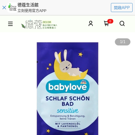
德蔻生活館
開啟APP
立刻使用官方APP
0
1
/
1