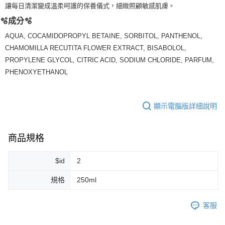
讓每日清潔變成溫柔呵護的保養儀式，細緻照顧敏感肌膚。
7-11純取貨 (先付款
🫧成分🫧
每筆NT$80，滿NT$999(含以上)免運費
AQUA, COCAMIDOPROPYL BETAINE, SORBITOL, PANTHENOL,
宅配
CHAMOMILLA RECUTITA FLOWER EXTRACT, BISABOLOL,
每筆NT$100，滿NT$999(含以上)免運費
PROPYLENE GLYCOL, CITRIC ACID, SODIUM CHLORIDE, PARFUM,
PHENOXYETHANOL
離島宅配（澎湖、金門、馬祖、小琉球）
每筆NT$250，滿NT$3,000(含以上)免運費
顯示電腦版詳細說明
付款後門市自取
免運費
商品規格
$id
2
規格
250ml
客服