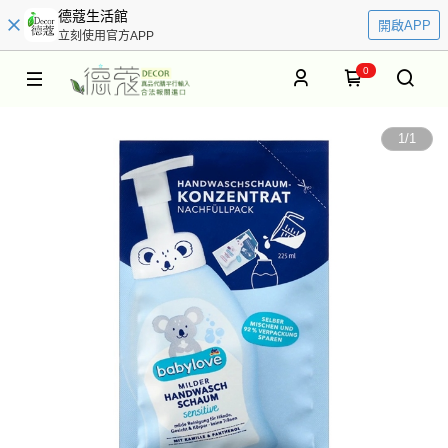
德蔻生活館
開啟APP
立刻使用官方APP
0
1
/
1