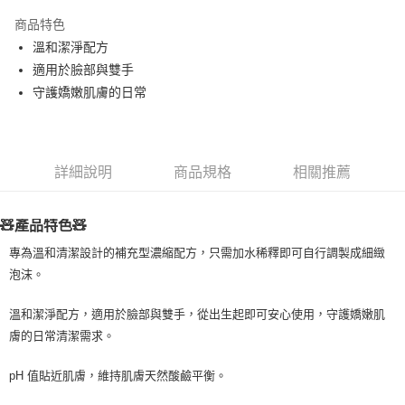
LINE Pay
商品特色
Apple Pay
溫和潔淨配方
適用於臉部與雙手
街口支付
守護嬌嫩肌膚的日常
悠遊付
Google Pay
詳細說明
商品規格
相關推薦
ATM付款
運送方式
🧸產品特色🧸
全家取貨付款
專為溫和清潔設計的補充型濃縮配方，只需加水稀釋即可自行調製成細緻
泡沫。
每筆NT$80，滿NT$999(含以上)免運費
全家純取貨 (先付款
溫和潔淨配方，適用於臉部與雙手，從出生起即可安心使用，守護嬌嫩肌
每筆NT$80，滿NT$999(含以上)免運費
膚的日常清潔需求。
7-11取貨付款
pH 值貼近肌膚，維持肌膚天然酸鹼平衡。
每筆NT$80，滿NT$999(含以上)免運費