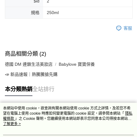
$id
2
規格
250ml
客服
商品相關分類 (2)
德國 DM 連鎖生活美妝店
Babylove 寶寶保養
📣 新品速報｜熱騰騰搶先購
本分類熱銷
全站排行
本網站中使用 cookie，欲查詢有關本網站使用 cookie 方式之詳情，及若您不希
熱門標籤
望在電腦上使用 cookie 時應如何變更電腦的 cookie 設定，請參閱本網站「
隱私
權條款
」之 Cookie 聲明。您繼續使用本網站即表示您同意本公司得按本網站使
用條款之 Cookie 聲明使用 cookie。
了解更多 >