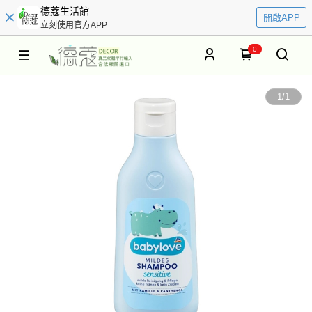
德蔻生活館
開啟APP
立刻使用官方APP
0
1
/
1