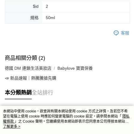
$id
2
規格
50ml
客服
商品相關分類 (2)
德國 DM 連鎖生活美妝店
Babylove 寶寶保養
📣 新品速報｜熱騰騰搶先購
本分類熱銷
全站排行
本網站中使用 cookie，欲查詢有關本網站使用 cookie 方式之詳情，及若您不希
熱門標籤
望在電腦上使用 cookie 時應如何變更電腦的 cookie 設定，請參閱本網站「
隱私
權條款
」之 Cookie 聲明。您繼續使用本網站即表示您同意本公司得按本網站使
用條款之 Cookie 聲明使用 cookie。
了解更多 >