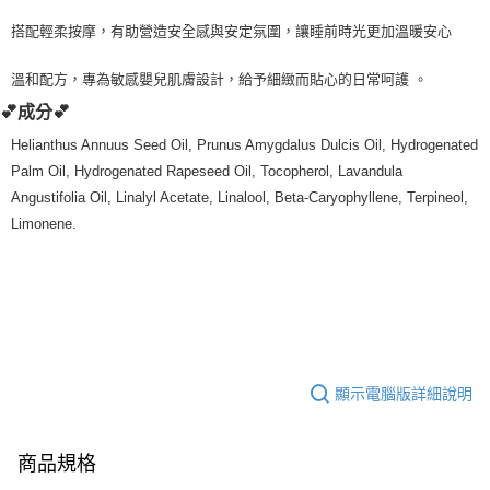
每筆NT$80，滿NT$999(含以上)免運費
搭配輕柔按摩，有助營造安全感與安定氛圍，讓睡前時光更加溫暖安心
7-11純取貨 (先付款
溫和配方，專為敏感嬰兒肌膚設計，給予細緻而貼心的日常呵護 。
每筆NT$80，滿NT$999(含以上)免運費
💕成分💕
宅配
Helianthus Annuus Seed Oil, Prunus Amygdalus Dulcis Oil, Hydrogenated
每筆NT$100，滿NT$999(含以上)免運費
Palm Oil, Hydrogenated Rapeseed Oil, Tocopherol, Lavandula
Angustifolia Oil, Linalyl Acetate, Linalool, Beta-Caryophyllene, Terpineol,
離島宅配（澎湖、金門、馬祖、小琉球）
Limonene.
每筆NT$250，滿NT$3,000(含以上)免運費
付款後門市自取
免運費
顯示電腦版詳細說明
商品規格