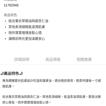
超商取貨付款
11782945
LINE Pay
商品特色
Apple Pay
結合薰衣草精油與甜杏仁油
質地柔滑細緻能滋潤肌膚
街口支付
陪伴寶寶慢慢放鬆心情
悠遊付
讓睡前時光更加溫暖安心
Google Pay
ATM付款
詳細說明
商品規格
相關推薦
運送方式
🌙產品特色🌙
全家取貨付款
每筆NT$80，滿NT$999(含以上)免運費
專為嬌嫩嬰兒肌膚設計的溫和護膚油，適合睡前使用，輕柔呵護每一寸細
緻肌膚。
全家純取貨 (先付款
每筆NT$80，滿NT$999(含以上)免運費
結合薰衣草精油與甜杏仁油，質地柔滑細緻，能溫柔滋潤肌膚，散發淡雅
舒心香氣，陪伴寶寶慢慢放鬆心情。
7-11取貨付款