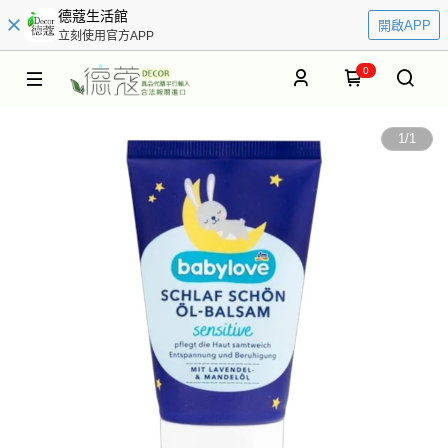
德蔻生活館
開啟APP
立刻使用官方APP
0
1
/
1