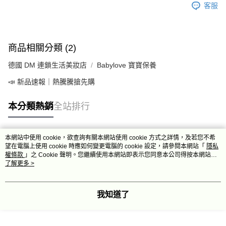
客服
商品相關分類 (2)
德國 DM 連鎖生活美妝店
Babylove 寶寶保養
📣 新品速報｜熱騰騰搶先購
本分類熱銷
全站排行
本網站中使用 cookie，欲查詢有關本網站使用 cookie 方式之詳情，及若您不希
熱門標籤
望在電腦上使用 cookie 時應如何變更電腦的 cookie 設定，請參閱本網站「
隱私
權條款
」之 Cookie 聲明。您繼續使用本網站即表示您同意本公司得按本網站使
用條款之 Cookie 聲明使用 cookie。
了解更多 >
我知道了