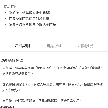
LINE Pay
商品特色
Apple Pay
添加洋甘菊萃取與維他命B5
在泡澡同時清潔並呵護肌膚
街口支付
讓每次泡澡放鬆身心跟溫柔時光
悠遊付
Google Pay
詳細說明
商品規格
相關推薦
ATM付款
運送方式
🛁產品特色🛁
全家取貨付款
添加洋甘菊萃取與泛醇（維他命B5），在泡澡同時溫和清潔並呵護肌膚，
每筆NT$80，滿NT$999(含以上)免運費
維持柔嫩與舒適感受。
全家純取貨 (先付款
含親膚保濕脂質成分，有助支持肌膚天然屏障，避免乾燥，使肌膚保持健
每筆NT$80，滿NT$999(含以上)免運費
康平衡狀態。
7-11取貨付款
無皂鹼、pH 值貼近肌膚，不易刺激眼睛，適合日常使用。
每筆NT$80，滿NT$999(含以上)免運費
🌼成分🌼