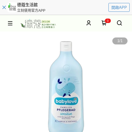
德蔻生活館
開啟APP
立刻使用官方APP
0
1
/
1