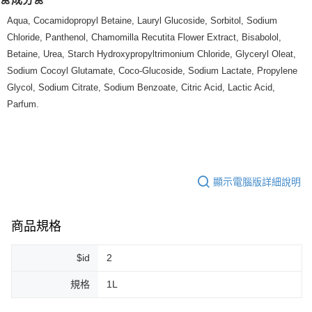
7-11純取貨 (先付款
Aqua, Cocamidopropyl Betaine, Lauryl Glucoside, Sorbitol, Sodium
每筆NT$80，滿NT$999(含以上)免運費
Chloride, Panthenol, Chamomilla Recutita Flower Extract, Bisabolol,
Betaine, Urea, Starch Hydroxypropyltrimonium Chloride, Glyceryl Oleat,
宅配
Sodium Cocoyl Glutamate, Coco-Glucoside, Sodium Lactate, Propylene
每筆NT$100，滿NT$999(含以上)免運費
Glycol, Sodium Citrate, Sodium Benzoate, Citric Acid, Lactic Acid,
離島宅配（澎湖、金門、馬祖、小琉球）
Parfum.
每筆NT$250，滿NT$3,000(含以上)免運費
付款後門市自取
免運費
顯示電腦版詳細說明
商品規格
$id
2
規格
1L