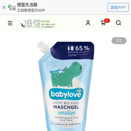
德蔻生活館
開啟APP
立刻使用官方APP
0
1
/
1