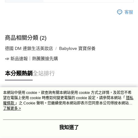
客服
商品相關分類 (2)
德國 DM 連鎖生活美妝店
Babylove 寶寶保養
📣 新品速報｜熱騰騰搶先購
本分類熱銷
全站排行
本網站中使用 cookie，欲查詢有關本網站使用 cookie 方式之詳情，及若您不希
熱門標籤
望在電腦上使用 cookie 時應如何變更電腦的 cookie 設定，請參閱本網站「
隱私
權條款
」之 Cookie 聲明。您繼續使用本網站即表示您同意本公司得按本網站使
用條款之 Cookie 聲明使用 cookie。
了解更多 >
我知道了