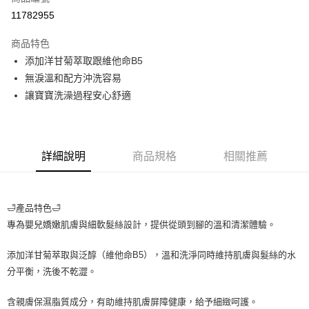
超商取貨付款
11782955
LINE Pay
商品特色
Apple Pay
添加洋甘菊萃取跟維他命B5
無淚溫和配方沖洗容易
街口支付
讓寶寶洗澡過程安心舒適
悠遊付
Google Pay
詳細說明
商品規格
相關推薦
ATM付款
運送方式
🛁產品特色🛁
全家取貨付款
專為嬰兒嬌嫩肌膚與細軟髮絲設計，提供從頭到腳的溫和清潔體驗。
每筆NT$80，滿NT$999(含以上)免運費
添加洋甘菊萃取與泛醇（維他命B5），溫和洗淨同時維持肌膚與髮絲的水
全家純取貨 (先付款
分平衡，洗後不乾澀。
每筆NT$80，滿NT$999(含以上)免運費
含親膚保濕脂質成分，有助維持肌膚屏障健康，給予細緻呵護。
7-11取貨付款