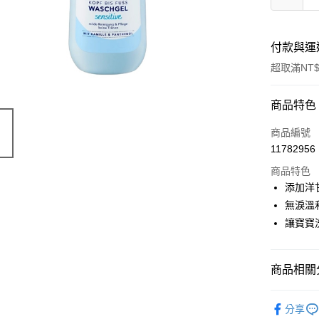
付款與運
超取滿NT$
付款方式
商品特色
信用卡一
商品編號
11782956
超商取貨
商品特色
LINE Pay
添加洋
無淚溫
Apple Pay
讓寶寶
街口支付
悠遊付
商品相關分
Google Pa
德國 DM
分享
ATM付款