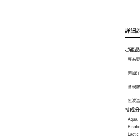
詳細
🛁產品
專為
添加洋
含親
無淚
🫧成分
Aqua, 
Bisabo
Lactic