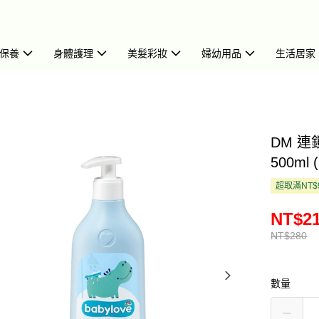
保養
身體護理
美髮彩妝
婦幼用品
生活居家
DM 連
500ml 
超取滿NT$
NT$2
NT$280
數量