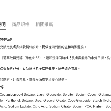
📣 新品
運送方式
全家取貨
說明
商品規格
相關推薦
每筆NT$8
特色🛁
全家純取貨
每筆NT$8
嬰兒嬌嫩肌膚與細軟髮絲設計，提供從頭到腳的溫和清潔體驗。
7-11取貨
甘菊萃取與泛醇（維他命B5），溫和洗淨同時維持肌膚與髮絲的水分平衡，洗
每筆NT$8
膚保濕脂質成分，有助維持肌膚屏障健康，給予細緻呵護。
7-11純取
每筆NT$8
溫和配方，沖洗容易，讓洗澡過程更加安心舒適。
🫧
宅配
每筆NT$1
Cocamidopropyl Betaine, Lauryl Glucoside, Sorbitol, Sodium Cocoyl Glutamat
lol, Panthenol, Betaine, Urea, Glyceryl Oleate, Coco-Glucoside, Starch Hydro
離島宅配
 Acid, Sodium Lactate, Citric Acid, Sodium Citrate, Sodium PCA, Parfum, So
每筆NT$2