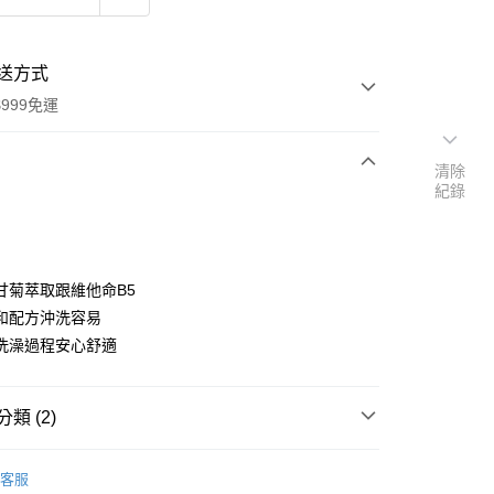
送方式
999免運
清除
紀錄
次付款
付款
甘菊萃取跟維他命B5
和配方沖洗容易
洗澡過程安心舒適
類 (2)
y
 連鎖生活美妝店
Babylove 寶寶保養
客服