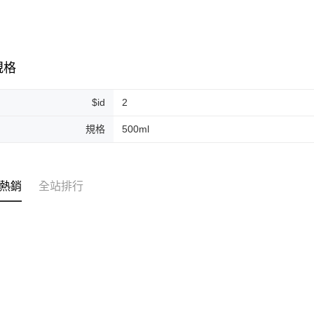
付款後門
免運費
規格
$id
2
規格
500ml
熱銷
全站排行