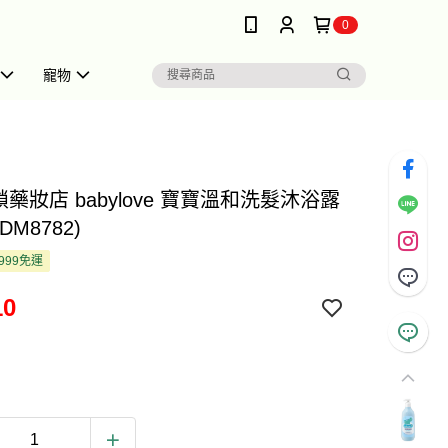
0
寵物
鎖藥妝店 babylove 寶寶溫和洗髮沐浴露
(DM8782)
999免運
10