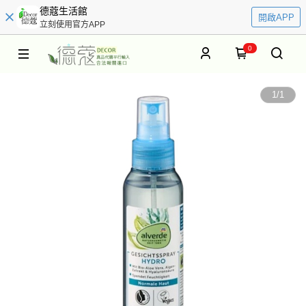
德蔻生活館
開啟APP
立刻使用官方APP
0
1
/
1