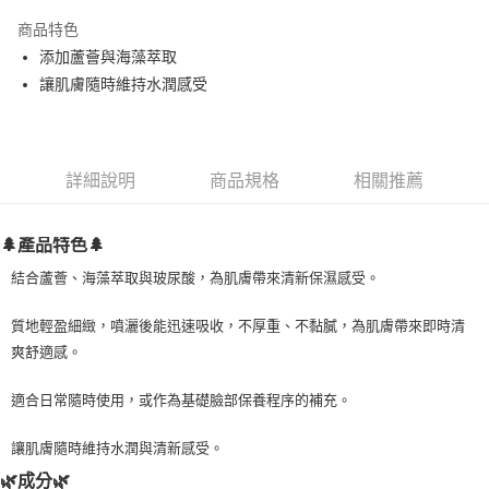
LINE Pay
商品特色
Apple Pay
添加蘆薈與海藻萃取
讓肌膚隨時維持水潤感受
街口支付
悠遊付
Google Pay
詳細說明
商品規格
相關推薦
ATM付款
🌲產品特色🌲
運送方式
結合蘆薈、海藻萃取與玻尿酸，為肌膚帶來清新保濕感受。
全家取貨付款
質地輕盈細緻，噴灑後能迅速吸收，不厚重、不黏膩，為肌膚帶來即時清
每筆NT$80，滿NT$999(含以上)免運費
爽舒適感。
全家純取貨 (先付款
適合日常隨時使用，或作為基礎臉部保養程序的補充。
每筆NT$80，滿NT$999(含以上)免運費
7-11取貨付款
讓肌膚隨時維持水潤與清新感受。
每筆NT$80，滿NT$999(含以上)免運費
🌿成分🌿