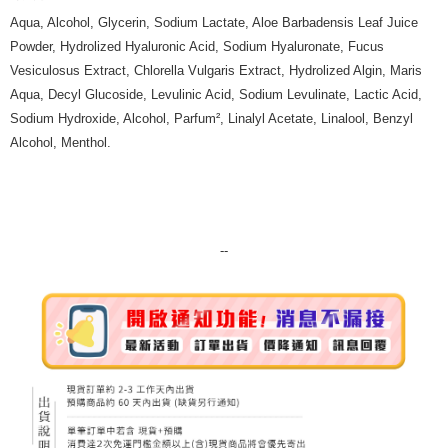
7-11純取貨 (先付款
Aqua, Alcohol, Glycerin, Sodium Lactate, Aloe Barbadensis Leaf Juice
Powder, Hydrolized Hyaluronic Acid, Sodium Hyaluronate, Fucus
每筆NT$80，滿NT$999(含以上)免運費
Vesiculosus Extract, Chlorella Vulgaris Extract, Hydrolized Algin, Maris
宅配
Aqua, Decyl Glucoside, Levulinic Acid, Sodium Levulinate, Lactic Acid,
每筆NT$100，滿NT$999(含以上)免運費
Sodium Hydroxide, Alcohol, Parfum², Linalyl Acetate, Linalool, Benzyl
Alcohol, Menthol.
離島宅配（澎湖、金門、馬祖、小琉球）
每筆NT$250，滿NT$3,000(含以上)免運費
付款後門市自取
免運費
--