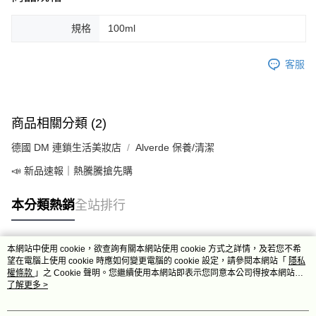
規格
100ml
客服
商品相關分類 (2)
德國 DM 連鎖生活美妝店
Alverde 保養/清潔
📣 新品速報｜熱騰騰搶先購
本分類熱銷
全站排行
本網站中使用 cookie，欲查詢有關本網站使用 cookie 方式之詳情，及若您不希
熱門標籤
望在電腦上使用 cookie 時應如何變更電腦的 cookie 設定，請參閱本網站「
隱私
權條款
」之 Cookie 聲明。您繼續使用本網站即表示您同意本公司得按本網站使
用條款之 Cookie 聲明使用 cookie。
了解更多 >