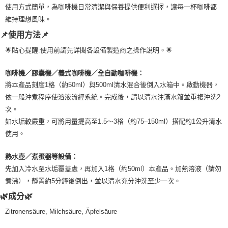
使用方式簡單，為咖啡機日常清潔與保養提供便利選擇，讓每一杯咖啡都
7-11純取貨 (先付款
維持理想風味。
每筆NT$80，滿NT$999(含以上)免運費
📌使用方法📌
宅配
🌟貼心提醒:使用前請先詳閱各設備製造商之操作說明。🌟
每筆NT$100，滿NT$999(含以上)免運費
咖啡機／膠囊機／義式咖啡機／全自動咖啡機：
離島宅配（澎湖、金門、馬祖、小琉球）
將本產品刻度1格（約50ml）與500ml清水混合後倒入水箱中。啟動機器，
每筆NT$250，滿NT$3,000(含以上)免運費
依一般沖煮程序使溶液流經系統。完成後，請以清水注滿水箱並重複沖洗2
付款後門市自取
次。
如水垢較嚴重，可將用量提高至1.5～3格（約75–150ml）搭配約1公升清水
免運費
使用。
熱水壺／煮蛋器等設備：
先加入冷水至水垢覆蓋處，再加入1格（約50ml）本產品。加熱溶液（請勿
煮沸），靜置約5分鐘後倒出，並以清水充分沖洗至少一次。
🌿成分🌿
Zitronensäure, Milchsäure, Äpfelsäure