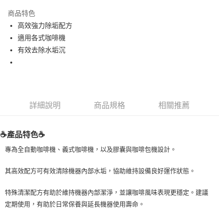
LINE Pay
商品特色
Apple Pay
高效強力除垢配方
適用各式咖啡機
街口支付
有效去除水垢沉
悠遊付
Google Pay
ATM付款
詳細說明
商品規格
相關推薦
運送方式
☕產品特色☕
全家取貨付款
每筆NT$80，滿NT$999(含以上)免運費
專為全自動咖啡機、義式咖啡機，以及膠囊與咖啡包機設計。
全家純取貨 (先付款
其高效配方可有效清除機器內部水垢，協助維持設備良好運作狀態。
每筆NT$80，滿NT$999(含以上)免運費
特殊清潔配方有助於維持機器內部潔淨，並讓咖啡風味表現更穩定。建議
7-11取貨付款
定期使用，有助於日常保養與延長機器使用壽命。
每筆NT$80，滿NT$999(含以上)免運費