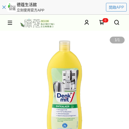
德蔻生活館
開啟APP
立刻使用官方APP
0
1
/
1