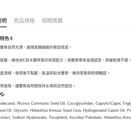
🔥 滿額折
運送方式
全家取貨
說明
商品規格
相關推薦
每筆NT$8
特色💄
全家純取貨
每筆NT$8
升雙唇自然光澤，展現柔嫩細緻的唇部質感。
7-11取貨
尿酸、維他命E與木蘭萃取的保濕配方，為雙唇帶來滋潤感受，舒緩乾燥不適
每筆NT$8
輕盈滑順，使用後不黏膩，能溫和貼合雙唇，維持柔軟與舒適觸感。
7-11純取
每筆NT$8
日常使用，讓雙唇長時間保持水潤與自然透亮。
💦
宅配
每筆NT$1
odecanol, Ricinus Communis Seed Oil, Cocoglycerides, Caprylic/Capric Trigl
ed Oil, Glycerin, Helianthus Annuus Seed Cera, Hydrogenated Castor Oil, Poly
離島宅配
xtract, Sodium Hyaluronate, Tocopherol, Ascorbyl Palmitate, Helianthus An
每筆NT$2