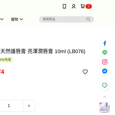
0
寵物
lo 天然護唇膏 亮澤潤唇膏 10ml (LB076)
999免運
74