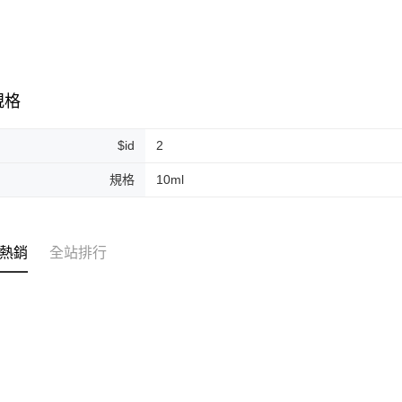
付款後門
免運費
規格
$id
2
規格
10ml
熱銷
全站排行