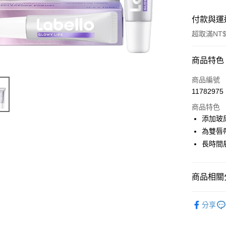
付款與運
超取滿NT$
付款方式
商品特色
信用卡一
商品編號
11782975
超商取貨
商品特色
LINE Pay
添加玻
為雙唇
Apple Pay
長時間
街口支付
悠遊付
商品相關分
Google Pa
天然保養
分享
ATM付款
📣 新品