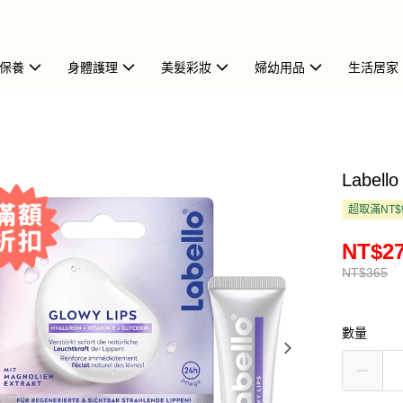
保養
身體護理
美髮彩妝
婦幼用品
生活居家
Label
超取滿NT$
NT$2
NT$365
數量