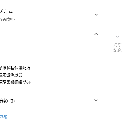
送方式
999免運
次付款
清除
紀錄
付款
尿跟多種保濕配方
帶來滋潤感受
展現柔嫩細緻雙唇
類 (3)
y
品牌
德國 Labello 天然護唇膏
客服
速報｜熱騰騰搶先購