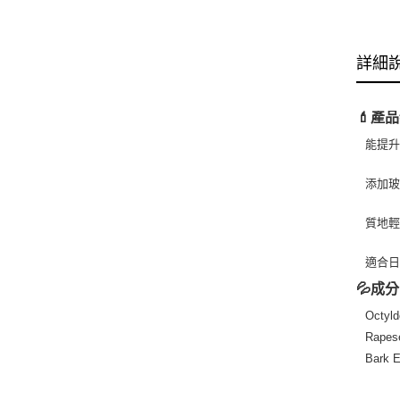
詳細
💄產品
能提
添加玻
質地
適合
💦成分
Octyld
Rapese
Bark E