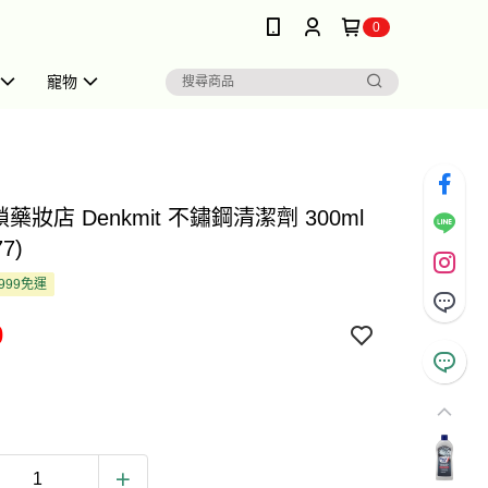
0
寵物
鎖藥妝店 Denkmit 不鏽鋼清潔劑 300ml
7)
999免運
0