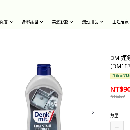
保養
身體護理
美髮彩妝
婦幼用品
生活居家
DM 連
(DM187
超取滿NT$
NT$9
NT$120
數量