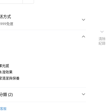
送方式
999免運
清除
紀錄
次付款
付款
澤光感
水潑效果
常清潔與保養
類 (2)
y
 連鎖生活美妝店
Denkmit 居家清潔
客服