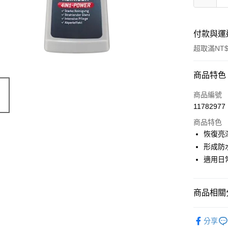
付款與運
超取滿NT$
付款方式
商品特色
信用卡一
商品編號
11782977
超商取貨
商品特色
LINE Pay
恢復亮
形成防
Apple Pay
適用日
街口支付
悠遊付
商品相關分
Google Pa
德國 DM
分享
ATM付款