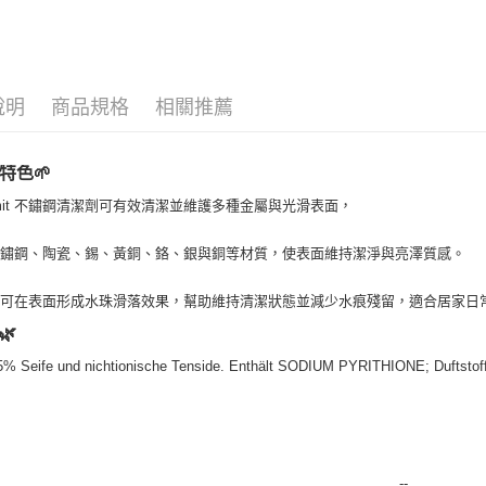
📣 新品
運送方式
全家取貨
說明
商品規格
相關推薦
每筆NT$8
特色🌱
全家純取貨
每筆NT$8
kmit 不鏽鋼清潔劑可有效清潔並維護多種金屬與光滑表面，
7-11取貨
不鏽鋼、陶瓷、錫、黃銅、鉻、銀與銅等材質，使表面維持潔淨與亮澤質感。
每筆NT$8
後可在表面形成水珠滑落效果，幫助維持清潔狀態並減少水痕殘留，適合居家日
7-11純取
🌿
每筆NT$8
5% Seife und nichtionische Tenside. Enthält SODIUM PYRITHIONE; Duftst
宅配
每筆NT$1
離島宅配
每筆NT$2
--