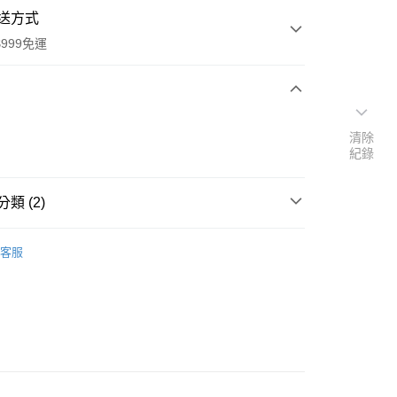
送方式
999免運
次付款
清除
紀錄
付款
類 (2)
館
其他｜糖果零食類
客服
速報｜熱騰騰搶先購
y