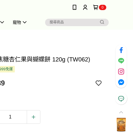
0
寵物
 焦糖杏仁果與蝴蝶餅 120g (TW062)
999免運
39