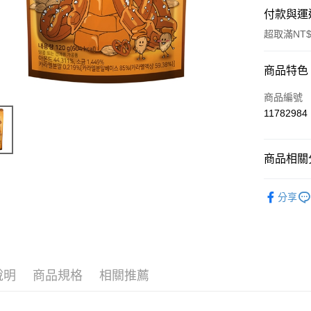
付款與運
超取滿NT$
付款方式
商品特色
信用卡一
商品編號
11782984
超商取貨
LINE Pay
商品相關分
Apple Pay
風味食品
分享
街口支付
📣 新品
悠遊付
Google Pa
說明
商品規格
相關推薦
ATM付款