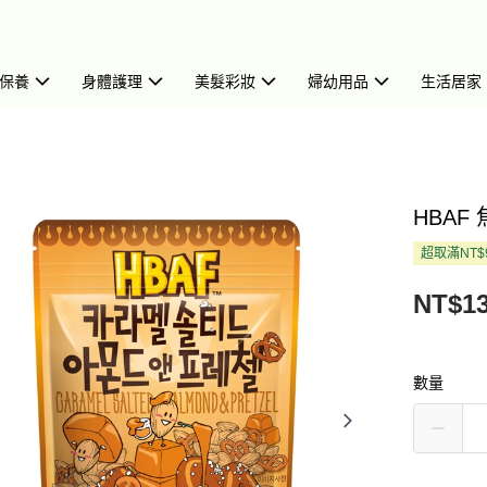
保養
身體護理
美髮彩妝
婦幼用品
生活居家
HBAF
超取滿NT$
NT$1
數量