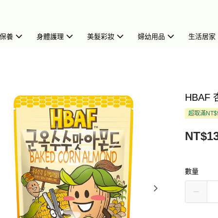
保養
身體護理
美髮彩妝
婦幼用品
生活居家
HBAF 
超取滿NT$
NT$1
數量