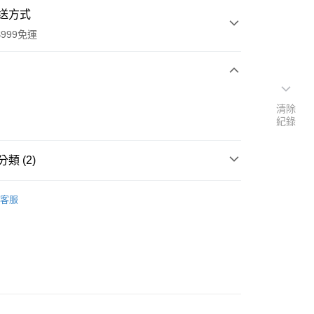
送方式
999免運
次付款
清除
紀錄
付款
類 (2)
館
其他｜糖果零食類
客服
速報｜熱騰騰搶先購
y