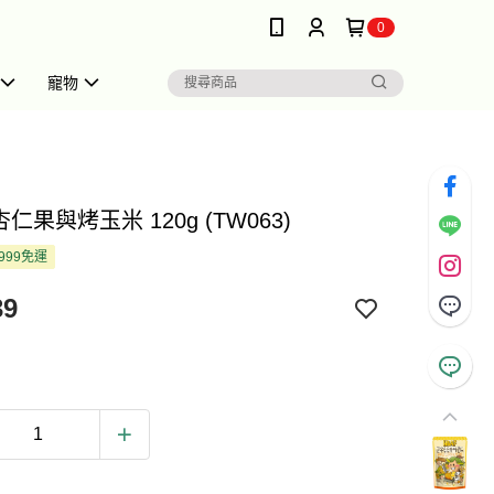
0
寵物
杏仁果與烤玉米 120g (TW063)
999免運
39