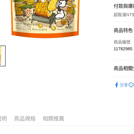
付款與運
超取滿NT$
付款方式
商品特色
信用卡一
商品編號
11782985
超商取貨
LINE Pay
商品相關分
Apple Pay
風味食品
分享
街口支付
📣 新品
悠遊付
Google Pa
說明
商品規格
相關推薦
ATM付款