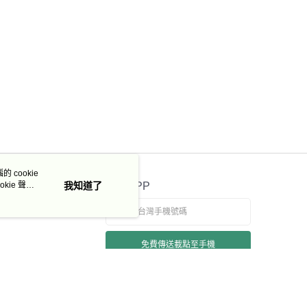
 cookie
kie 聲明
我知道了
官方APP
免費傳送載點至手機
若接到可疑電話，請洽詢165反詐騙專線