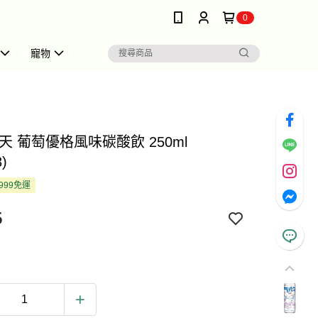
0
寵物
天 葡萄優格風味碳酸飲 250ml
)
999免運
5