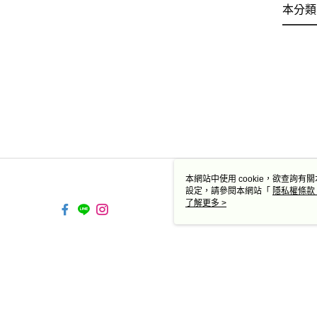
本分類
本網站中使用 cookie，欲查詢有關
設定，請參閱本網站「
隱私權條款
使用 cookie。
了解更多 >