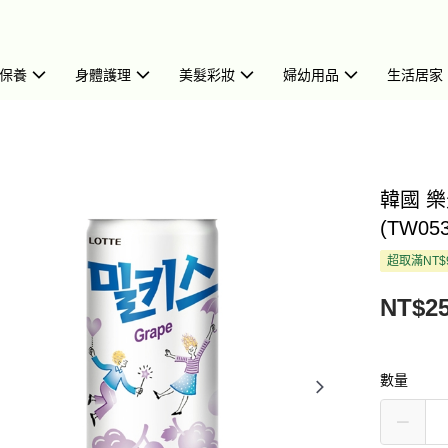
保養
身體護理
美髮彩妝
婦幼用品
生活居家
韓國 樂
(TW053
超取滿NT$
NT$2
數量