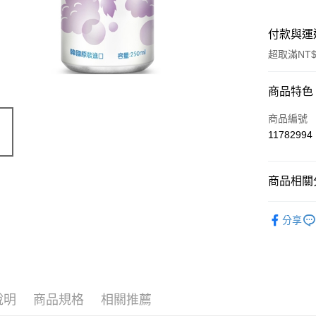
付款與運
超取滿NT$
付款方式
商品特色
信用卡一
商品編號
11782994
超商取貨
LINE Pay
商品相關分
Apple Pay
風味食品
分享
街口支付
📣 新品
悠遊付
Google Pa
說明
商品規格
相關推薦
ATM付款