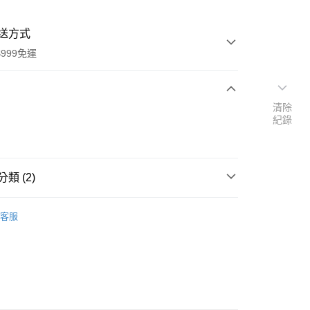
送方式
999免運
清除
次付款
紀錄
付款
類 (2)
館
其他｜果汁茶飲類
客服
速報｜熱騰騰搶先購
y