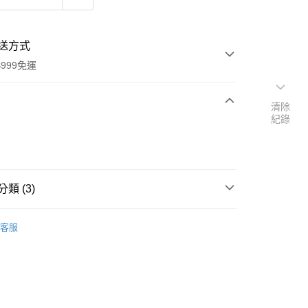
送方式
999免運
清除
紀錄
次付款
付款
類 (3)
品牌
法國 Le Serail 百年手作皂
客服
速報｜熱騰騰搶先購
扣｜湊金額享優惠 👀
y