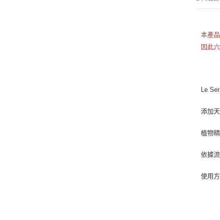
本產
因此
Le S
添加
植物
依據流
使用