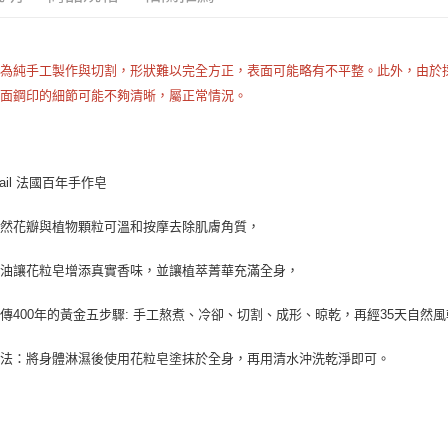
運送方式
品為純手工製作與切割，形狀難以完全方正，表面可能略有不平整。此外，由於
六面鋼印的細節可能不夠清晰，屬正常情況。
全家取貨
每筆NT$8
全家純取貨
erail 法國百年手作皂
每筆NT$8
7-11取貨
天然花瓣與植物顆粒可溫和按摩去除肌膚角質，
每筆NT$8
精油讓花粒皂增添真實香味，並讓植萃菁華充滿全身，
7-11純取
每筆NT$8
傳400年的黃金五步驟: 手工熬煮、冷卻、切割、成形、晾乾，再經35天自然
宅配
方法：將身體淋濕後使用花粒皂塗抹於全身，再用清水沖洗乾淨即可。
每筆NT$1
離島宅配
每筆NT$2