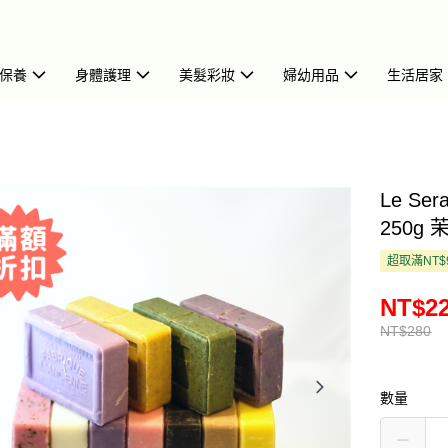
保養
身體護理
美髮彩妝
婦幼用品
生活居家
Le S
250g 茉
超取滿NT$
NT$2
NT$280
數量