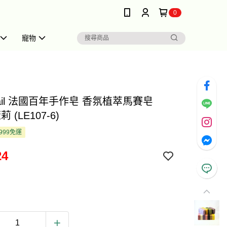
0
寵物
erail 法國百年手作皂 香氛植萃馬賽皂
莉 (LE107-6)
999免運
24