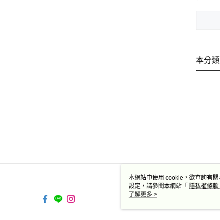
本分類
本網站中使用 cookie，欲查詢有關
設定，請參閱本網站「
隱私權條款
使用 cookie。
了解更多 >