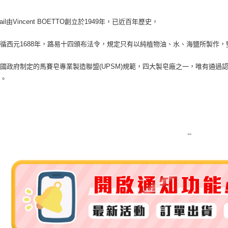
付款後門
érail由Vincent BOETTO創立於1949年，已近百年歷史，
免運費
循西元1688年，路易十四頒布法令，規定只有以純植物油、水、海鹽所製作，
國政府制定的馬賽皂專業製造聯盟(UPSM)規範，四大製皂廠之一，唯有通
皂。
--