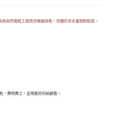
採用自然風乾工藝而非機器烘乾，皂體的含水量相對較高，
付款
0，滿NT$999(含以上)免運費
 (先付款
0，滿NT$999(含以上)免運費
付款
0，滿NT$999(含以上)免運費
貨 (先付款
0，滿NT$999(含以上)免運費
風乾，費時費工，呈現最好的給顧客。
00，滿NT$999(含以上)免運費
（澎湖、金門、馬祖、小琉球）
50，滿NT$3,000(含以上)免運費