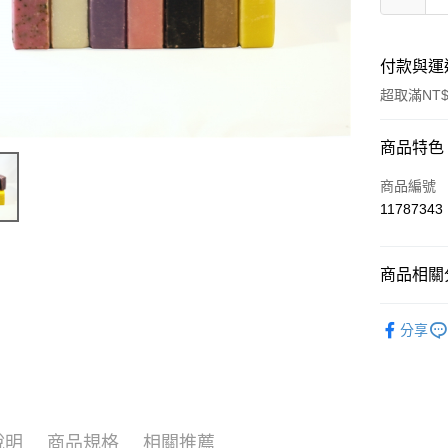
付款與運
超取滿NT$
付款方式
商品特色
信用卡一
商品編號
11787343
超商取貨
LINE Pay
商品相關分
Apple Pay
天然保養
分享
街口支付
📣 新品
悠遊付
🔥 滿額折
Google Pa
說明
商品規格
相關推薦
ATM付款