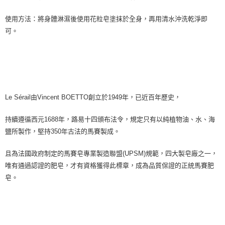
7-11純取貨 (先付款
使用方法：將身體淋濕後使用花粒皂塗抹於全身，再用清水沖洗乾淨即
每筆NT$80，滿NT$999(含以上)免運費
可。
宅配
每筆NT$100，滿NT$999(含以上)免運費
離島宅配（澎湖、金門、馬祖、小琉球）
每筆NT$250，滿NT$3,000(含以上)免運費
Le Sérail由Vincent BOETTO創立於1949年，已近百年歷史，
付款後門市自取
持續遵循西元1688年，路易十四頒布法令，規定只有以純植物油、水、海
免運費
鹽所製作，堅持350年古法的馬賽製成。
且為法國政府制定的馬賽皂專業製造聯盟(UPSM)規範，四大製皂廠之一，
唯有通過認證的肥皂，才有資格獲得此標章，成為品質保證的正統馬賽肥
皂。