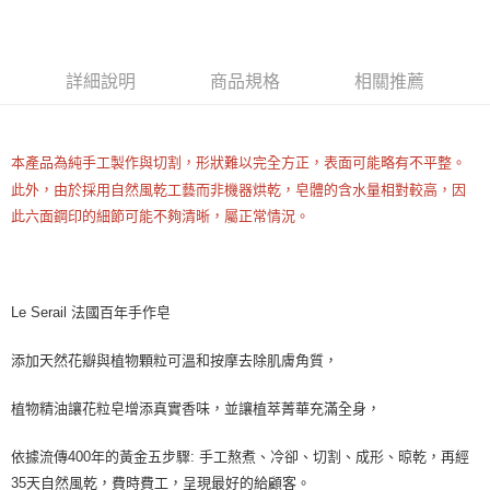
LINE Pay
Apple Pay
詳細說明
商品規格
相關推薦
街口支付
悠遊付
本產品為純手工製作與切割，形狀難以完全方正，表面可能略有不平整。
Google Pay
此外，由於採用自然風乾工藝而非機器烘乾，皂體的含水量相對較高，因
ATM付款
此六面鋼印的細節可能不夠清晰，屬正常情況。
運送方式
全家取貨付款
Le Serail 法國百年手作皂
每筆NT$80，滿NT$999(含以上)免運費
添加天然花瓣與植物顆粒可溫和按摩去除肌膚角質，
全家純取貨 (先付款
每筆NT$80，滿NT$999(含以上)免運費
植物精油讓花粒皂增添真實香味，並讓植萃菁華充滿全身，
7-11取貨付款
依據流傳400年的黃金五步驟: 手工熬煮、冷卻、切割、成形、晾乾，再經
每筆NT$80，滿NT$999(含以上)免運費
35天自然風乾，費時費工，呈現最好的給顧客。