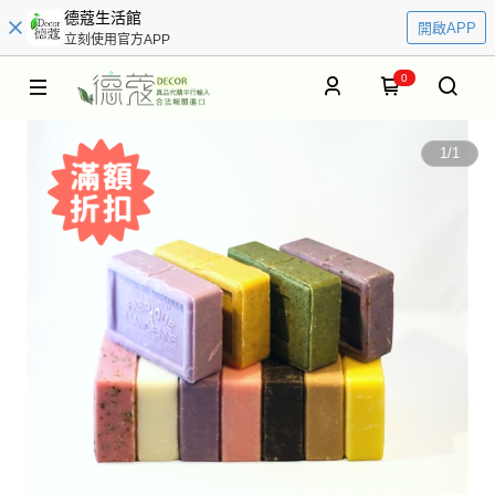
德蔻生活館
開啟APP
立刻使用官方APP
0
1
/
1