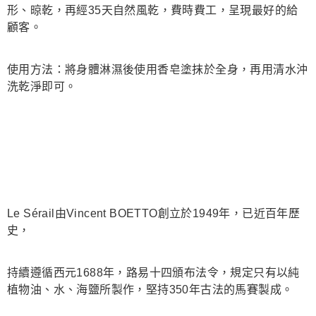
形、晾乾，再經35天自然風乾，費時費工，呈現最好的給
7-11純取貨 (先付款
顧客。
每筆NT$80，滿NT$999(含以上)免運費
宅配
使用方法：將身體淋濕後使用香皂塗抹於全身，再用清水沖
每筆NT$100，滿NT$999(含以上)免運費
洗乾淨即可。
離島宅配（澎湖、金門、馬祖、小琉球）
每筆NT$250，滿NT$3,000(含以上)免運費
付款後門市自取
免運費
Le Sérail由Vincent BOETTO創立於1949年，已近百年歷
史，
持續遵循西元1688年，路易十四頒布法令，規定只有以純
植物油、水、海鹽所製作，堅持350年古法的馬賽製成。