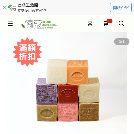
德蔻生活館
開啟APP
立刻使用官方APP
0
1
/
1