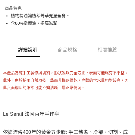
LINE Pay
商品特色
Apple Pay
植物精油讓植萃菁華充滿全身。
含80%橄欖油，提高滋潤
街口支付
悠遊付
Google Pay
詳細說明
商品規格
相關推薦
ATM付款
本產品為純手工製作與切割，形狀難以完全方正，表面可能略有不平整。
運送方式
此外，由於採用自然風乾工藝而非機器烘乾，皂體的含水量相對較高，因
全家取貨付款
此六面鋼印的細節可能不夠清晰，屬正常情況。
每筆NT$80，滿NT$999(含以上)免運費
全家純取貨 (先付款
每筆NT$80，滿NT$999(含以上)免運費
Le Serail 法國百年手作皂
7-11取貨付款
每筆NT$80，滿NT$999(含以上)免運費
依據流傳400年的黃金五步驟: 手工熬煮、冷卻、切割、成