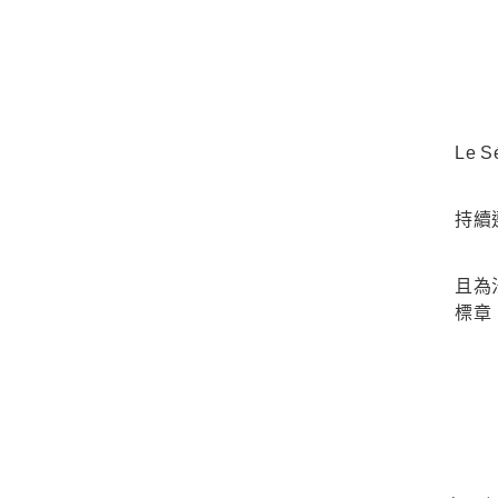
Le 
持續
且為
標章