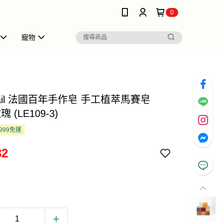
0
寵物
erail 法國百年手作皂 手工植萃馬賽皂
瑰 (LE109-3)
999免運
32