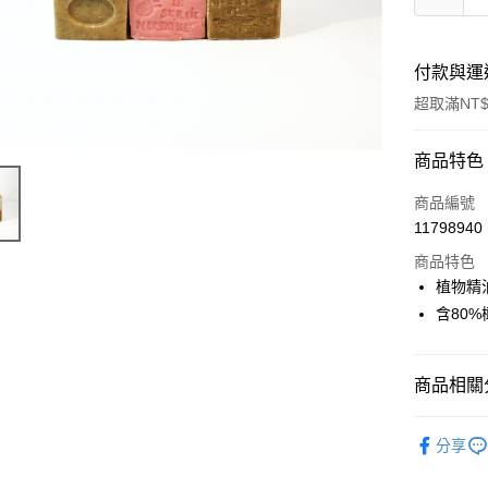
付款與運
超取滿NT$
付款方式
商品特色
信用卡一
商品編號
11798940
超商取貨
商品特色
LINE Pay
植物精
含80
Apple Pay
街口支付
商品相關分
悠遊付
天然保養
Google Pa
分享
📣 新品
ATM付款