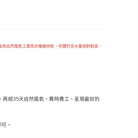
扣｜湊金額享優惠 👀
付款
0，滿NT$999(含以上)免運費
採用自然風乾工藝而非機器烘乾，皂體的含水量相對較高，
 (先付款
0，滿NT$999(含以上)免運費
付款
0，滿NT$999(含以上)免運費
貨 (先付款
0，滿NT$999(含以上)免運費
乾，再經35天自然風乾，費時費工，呈現最好的
00，滿NT$999(含以上)免運費
即可。
（澎湖、金門、馬祖、小琉球）
50，滿NT$3,000(含以上)免運費