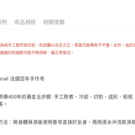
🔥 滿額折
運送方式
說明
商品規格
相關推薦
全家取貨
每筆NT$8
品為純手工製作與切割，形狀難以完全方正，表面可能略有不平整。此外，由於
全家純取貨
六面鋼印的細節可能不夠清晰，屬正常情況。
每筆NT$8
7-11取貨
每筆NT$8
Serail 法國百年手作皂
7-11純取
每筆NT$8
流傳400年的黃金五步驟: 手工熬煮、冷卻、切割、成形、晾
客。
宅配
每筆NT$1
方法：將身體淋濕後使用香皂塗抹於全身，再用清水沖洗乾淨
離島宅配
每筆NT$2