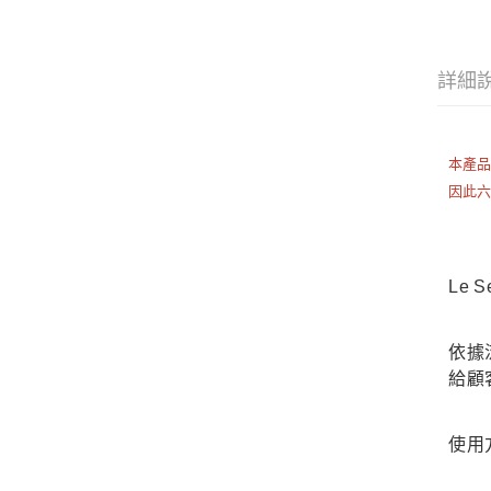
詳細
本產
因此
Le 
依據
給顧
使用