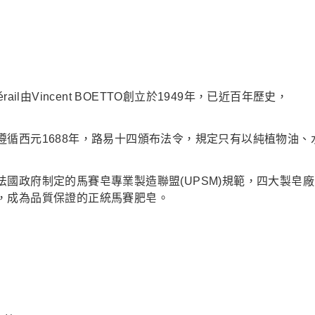
付款後門
免運費
Sérail由Vincent BOETTO創立於1949年，已近百年歷史，
遵循西元1688年，路易十四頒布法令，規定只有以純植物油、
法國政府制定的馬賽皂專業製造聯盟(UPSM)規範，四大製皂
，成為品質保證的正統馬賽肥皂。