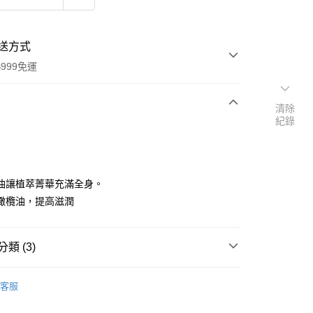
送方式
999免運
清除
紀錄
次付款
付款
油讓植萃菁華充滿全身。
%橄欖油，提高滋潤
類 (3)
品牌
法國 Le Serail 百年手作皂
y
客服
速報｜熱騰騰搶先購