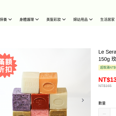
保養
身體護理
美髮彩妝
婦幼用品
生活居家
Le S
150g 玫
超取滿NT$
NT$1
NT$165
數量