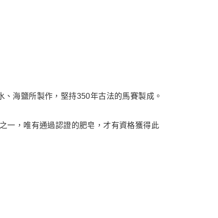
市自取
水、海鹽所製作，堅持350年古法的馬賽製成。
廠之一，唯有通過認證的肥皂，才有資格獲得此