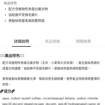
商品特色
Apple Pay
配方含植物性角蛋白複合物
協助撫平受損毛鱗片
街口支付
使髮絲恢復柔順與整齊感
悠遊付
Google Pay
詳細說明
商品規格
相關推薦
ATM付款
運送方式
💆‍♀️產品特色💆‍♀️
全家取貨付款
配方含植物性角蛋白複合物（玉米、小麥與大豆來源），能在髮絲表面形
每筆NT$80，滿NT$999(含以上)免運費
成蛋白保護層，協助撫平受損毛鱗片，使髮絲恢復柔順與整齊感。
全家純取貨 (先付款
使用後髮絲更顯健康光澤，幫助改善毛躁困擾，使秀髮呈現柔順易整理的
每筆NT$80，滿NT$999(含以上)免運費
狀態。
🌾成分🌾
7-11取貨付款
每筆NT$80，滿NT$999(含以上)免運費
aqua, sodium laureth sulfate, cocamidopropyl betaine, sodium chloride,
peg-18 glyceryl oleate/cocoate, glycerin, peg-40 hydrogenated castor oil,