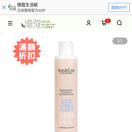
德蔻生活館
開啟APP
立刻使用官方APP
0
1
/
1