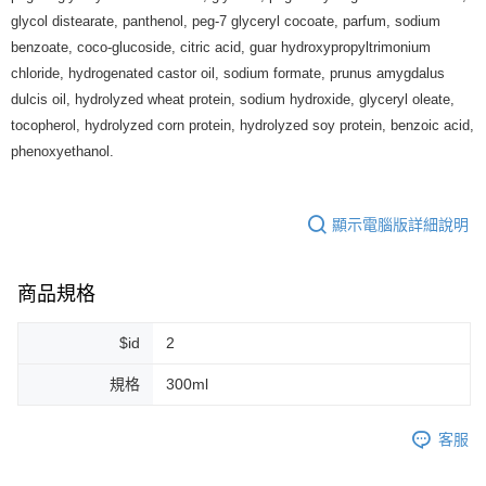
7-11純取貨 (先付款
glycol distearate, panthenol, peg-7 glyceryl cocoate, parfum, sodium
每筆NT$80，滿NT$999(含以上)免運費
benzoate, coco-glucoside, citric acid, guar hydroxypropyltrimonium
chloride, hydrogenated castor oil, sodium formate, prunus amygdalus
宅配
dulcis oil, hydrolyzed wheat protein, sodium hydroxide, glyceryl oleate,
每筆NT$100，滿NT$999(含以上)免運費
tocopherol, hydrolyzed corn protein, hydrolyzed soy protein, benzoic acid,
離島宅配（澎湖、金門、馬祖、小琉球）
phenoxyethanol.
每筆NT$250，滿NT$3,000(含以上)免運費
付款後門市自取
顯示電腦版詳細說明
免運費
商品規格
$id
2
規格
300ml
客服