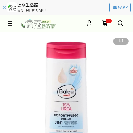
德蔻生活館
開啟APP
立刻使用官方APP
0
1
/
1