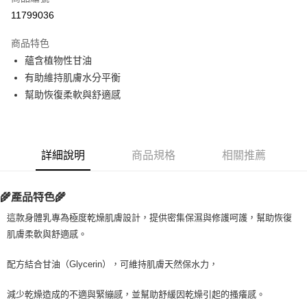
超商取貨付款
11799036
LINE Pay
商品特色
Apple Pay
蘊含植物性甘油
有助維持肌膚水分平衡
街口支付
幫助恢復柔軟與舒適感
悠遊付
Google Pay
詳細說明
商品規格
相關推薦
ATM付款
運送方式
🌾產品特色🌾
全家取貨付款
這款身體乳專為極度乾燥肌膚設計，提供密集保濕與修護呵護，幫助恢復
每筆NT$80，滿NT$999(含以上)免運費
肌膚柔軟與舒適感。
全家純取貨 (先付款
配方結合甘油（Glycerin），可維持肌膚天然保水力，
每筆NT$80，滿NT$999(含以上)免運費
減少乾燥造成的不適與緊繃感，並幫助舒緩因乾燥引起的搔癢感。
7-11取貨付款