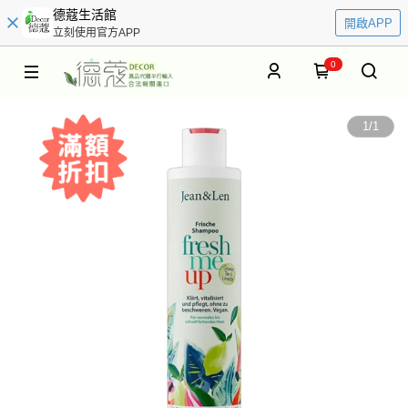
德蔻生活館
開啟APP
立刻使用官方APP
0
1
/
1