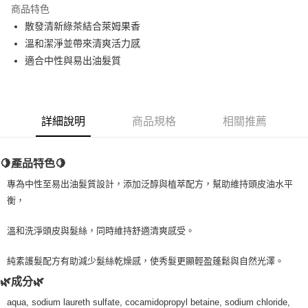
商品特色
Apple Pay
散發清新綠茶結合萊姆果香
溫和潔淨並帶來清爽活力感
街口支付
適合中性與易出油髮質
悠遊付
Google Pay
詳細說明
商品規格
相關推薦
ATM付款
運送方式
🍋產品特色🍋
全家取貨付款
專為中性至易出油髮質設計，添加泛醇與植萃配方，幫助維持頭皮油水平
每筆NT$80，滿NT$999(含以上)免運費
衡，
全家純取貨 (先付款
溫和洗淨頭皮與髮絲，同時維持舒適清爽感受。
每筆NT$80，滿NT$999(含以上)免運費
純素護髮配方有助減少髮絲乾燥感，使秀髮更顯輕盈蓬鬆與自然光澤。
7-11取貨付款
🌿成分🌿
每筆NT$80，滿NT$999(含以上)免運費
aqua, sodium laureth sulfate, cocamidopropyl betaine, sodium chloride,