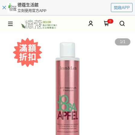
德蔻生活館
開啟APP
立刻使用官方APP
0
1
/
1