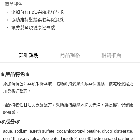
商品特色
Apple Pay
添加荷荷芭油與蘋果籽萃取
協助維持髮絲柔順與保濕感
街口支付
讓秀髮呈現健康輕盈感
悠遊付
Google Pay
詳細說明
商品規格
相關推薦
ATM付款
運送方式
🍏產品特色🍏
全家取貨付款
添加荷荷芭油與蘋果籽萃取，協助維持髮絲柔順與保濕感，使乾燥髮尾更
每筆NT$80，滿NT$999(含以上)免運費
加柔嫩好整理。
全家純取貨 (先付款
搭配植物性甘油與泛醇配方，幫助維持髮絲水潤與光澤，讓長髮呈現健康
每筆NT$80，滿NT$999(含以上)免運費
輕盈感。
🌿成分🌿
7-11取貨付款
每筆NT$80，滿NT$999(含以上)免運費
aqua, sodium laureth sulfate, cocamidopropyl betaine, glycol distearate,
peg-18 glyceryl oleate/cocoate, laureth-2, peg-40 hydrogenated castor oil,