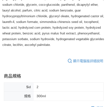
7-11純取貨 (先付款
sodium chloride, glycerin, coco-glucoside, panthenol, dicaprylyl ether,
每筆NT$80，滿NT$999(含以上)免運費
lauryl alcohol, parfum, citric acid, sodium benzoate, guar
hydroxypropyltrimonium chloride, glyceryl oleate, hydrogenated castor oil,
宅配
laureth-4, sodium formate, simmondsia chinensis seed oil, tocopherol,
每筆NT$100，滿NT$999(含以上)免運費
lactic acid, hydrolyzed corn protein, hydrolyzed soy protein, hydrolyzed
離島宅配（澎湖、金門、馬祖、小琉球）
wheat protein, benzoic acid, pyrus malus fruit extract, phenoxyethanol,
每筆NT$250，滿NT$3,000(含以上)免運費
potassium sorbate, sodium hydroxide, hydrogenated vegetable glycerides
citrate, lecithin, ascorbyl palmitate.
付款後門市自取
免運費
顯示電腦版詳細說明
商品規格
$id
2
規格
300ml