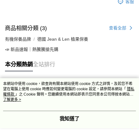
客服
商品相關分類 (3)
查看全部
有機保養品牌
德國 Jean & Len 植果保養
📣 新品速報｜熱騰騰搶先購
本分類熱銷
全站排行
本網站中使用 cookie，欲查詢有關本網站使用 cookie 方式之詳情，及若您不希
熱門標籤
望在電腦上使用 cookie 時應如何變更電腦的 cookie 設定，請參閱本網站「
隱私
權條款
」之 Cookie 聲明。您繼續使用本網站即表示您同意本公司得按本網站使
用條款之 Cookie 聲明使用 cookie。
了解更多 >
我知道了