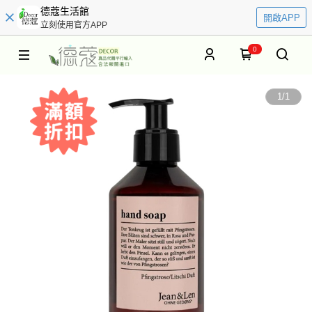
德蔻生活館
開啟APP
立刻使用官方APP
0
1
/
1