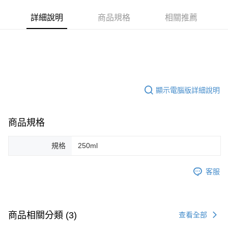
Apple Pay
詳細說明
商品規格
相關推薦
街口支付
悠遊付
Google Pay
ATM付款
顯示電腦版詳細說明
運送方式
全家取貨付款
商品規格
每筆NT$80，滿NT$999(含以上)免運費
規格
250ml
全家純取貨 (先付款
每筆NT$80，滿NT$999(含以上)免運費
客服
7-11取貨付款
每筆NT$80，滿NT$999(含以上)免運費
商品相關分類 (3)
查看全部
7-11純取貨 (先付款