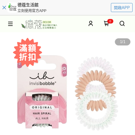
德蔻生活館
開啟APP
立刻使用官方APP
0
1
/
1