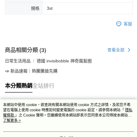
規格
3st
客服
商品相關分類 (3)
查看全部
日常生活用品
德國 invisibobble 神奇魔髮圈
📣 新品速報｜熱騰騰搶先購
本分類熱銷
全站排行
本網站中使用 cookie，欲查詢有關本網站使用 cookie 方式之詳情，及若您不希
熱門標籤
望在電腦上使用 cookie 時應如何變更電腦的 cookie 設定，請參閱本網站「
隱私
權條款
」之 Cookie 聲明。您繼續使用本網站即表示您同意本公司得按本網站使
用條款之 Cookie 聲明使用 cookie。
了解更多 >