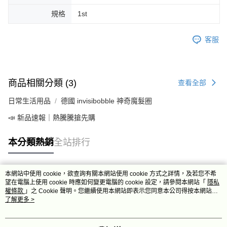
規格
1st
客服
商品相關分類 (3)
查看全部
日常生活用品
德國 invisibobble 神奇魔髮圈
📣 新品速報｜熱騰騰搶先購
本分類熱銷
全站排行
本網站中使用 cookie，欲查詢有關本網站使用 cookie 方式之詳情，及若您不希
熱門標籤
望在電腦上使用 cookie 時應如何變更電腦的 cookie 設定，請參閱本網站「
隱私
權條款
」之 Cookie 聲明。您繼續使用本網站即表示您同意本公司得按本網站使
用條款之 Cookie 聲明使用 cookie。
了解更多 >