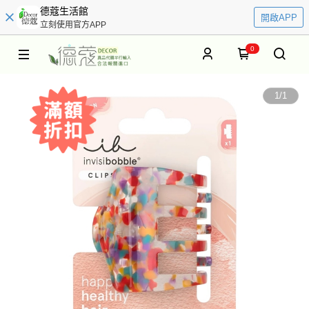
德蔻生活館
開啟APP
立刻使用官方APP
0
1
/
1