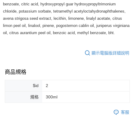
7-11純取貨 (先付款
benzoate, citric acid, hydroxypropyl guar hydroxypropyltrimonium
每筆NT$80，滿NT$999(含以上)免運費
chloride, potassium sorbate, tetramethyl acetyloctahydronaphthalenes,
avena strigosa seed extract, lecithin, limonene, linalyl acetate, citrus
宅配
limon peel oil, linalool, pinene, pogostemon cablin oil, juniperus virginiana
每筆NT$100，滿NT$999(含以上)免運費
oil, citrus aurantium peel oil, benzoic acid, methyl benzoate, bht.
離島宅配（澎湖、金門、馬祖、小琉球）
每筆NT$250，滿NT$3,000(含以上)免運費
顯示電腦版詳細說明
付款後門市自取
免運費
商品規格
$id
2
規格
300ml
客服