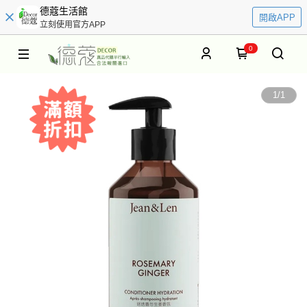
德蔻生活館
開啟APP
立刻使用官方APP
0
1
/
1