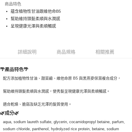
商品特色
Apple Pay
蘊含植物性甘油跟維他命B5
幫助維持頭髮柔順與水潤感
街口支付
呈現健康光澤與柔順觸感
悠遊付
Google Pay
詳細說明
商品規格
相關推薦
ATM付款
運送方式
🌴產品特色🌴
全家取貨付款
配方添加植物性甘油、甜菜鹼、維他命原 B5 與黑燕麥保濕複合成分，
每筆NT$80，滿NT$999(含以上)免運費
幫助維持頭髮柔順與水潤感，使秀髮呈現健康光澤與柔順觸感。
全家純取貨 (先付款
適合乾燥、脆弱及缺乏光澤的髮質使用。
每筆NT$80，滿NT$999(含以上)免運費
🌿成分🌿
7-11取貨付款
aqua, sodium laureth sulfate, glycerin, cocamidopropyl betaine, parfum,
每筆NT$80，滿NT$999(含以上)免運費
sodium chloride, panthenol, hydrolyzed rice protein, betaine, sodium