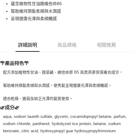
Apple Pay
蘊含植物性甘油跟維他命B5
幫助維持頭髮柔順與水潤感
街口支付
呈現健康光澤與柔順觸感
悠遊付
Google Pay
詳細說明
商品規格
相關推薦
ATM付款
運送方式
🌴產品特色🌴
全家取貨付款
配方添加植物性甘油、甜菜鹼、維他命原 B5 與黑燕麥保濕複合成分，
每筆NT$80，滿NT$999(含以上)免運費
幫助維持頭髮柔順與水潤感，使秀髮呈現健康光澤與柔順觸感。
全家純取貨 (先付款
每筆NT$80，滿NT$999(含以上)免運費
適合乾燥、脆弱及缺乏光澤的髮質使用。
🌿成分🌿
7-11取貨付款
aqua, sodium laureth sulfate, glycerin, cocamidopropyl betaine, parfum,
每筆NT$80，滿NT$999(含以上)免運費
sodium chloride, panthenol, hydrolyzed rice protein, betaine, sodium
7-11純取貨 (先付款
benzoate, citric acid, hydroxypropyl guar hydroxypropyltrimonium