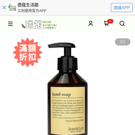
德蔻生活館
開啟APP
立刻使用官方APP
0
1
/
1