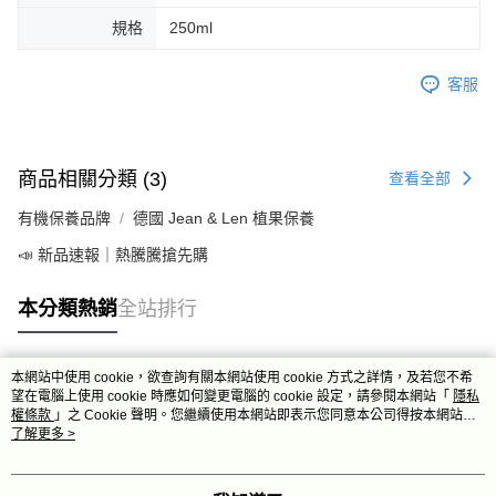
規格
250ml
客服
商品相關分類 (3)
查看全部
有機保養品牌
德國 Jean & Len 植果保養
📣 新品速報｜熱騰騰搶先購
本分類熱銷
全站排行
本網站中使用 cookie，欲查詢有關本網站使用 cookie 方式之詳情，及若您不希
熱門標籤
望在電腦上使用 cookie 時應如何變更電腦的 cookie 設定，請參閱本網站「
隱私
權條款
」之 Cookie 聲明。您繼續使用本網站即表示您同意本公司得按本網站使
用條款之 Cookie 聲明使用 cookie。
了解更多 >