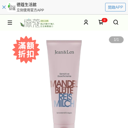
德蔻生活館
開啟APP
立刻使用官方APP
0
1
/
1