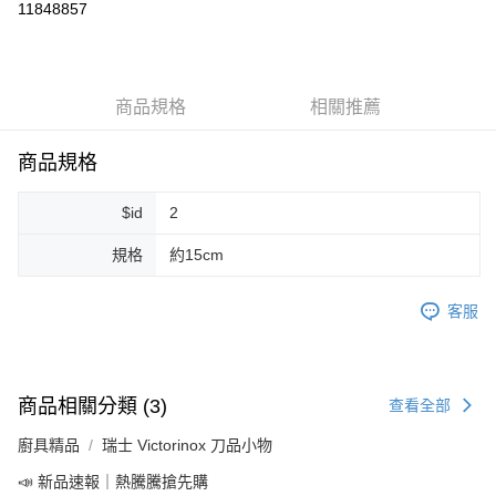
11848857
LINE Pay
Apple Pay
商品規格
相關推薦
街口支付
悠遊付
商品規格
Google Pay
$id
2
ATM付款
規格
約15cm
運送方式
客服
全家取貨付款
每筆NT$80，滿NT$999(含以上)免運費
全家純取貨 (先付款
商品相關分類 (3)
查看全部
每筆NT$80，滿NT$999(含以上)免運費
廚具精品
瑞士 Victorinox 刀品小物
7-11取貨付款
📣 新品速報｜熱騰騰搶先購