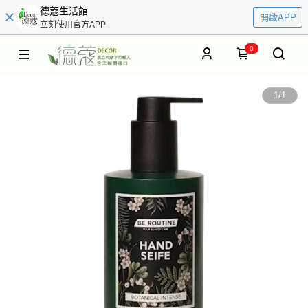
德蔻生活館
開啟APP
立刻使用官方APP
0
1
/
1