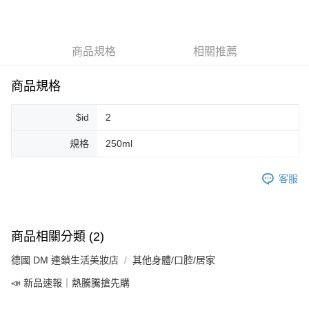
LINE Pay
Apple Pay
商品規格
相關推薦
街口支付
悠遊付
商品規格
Google Pay
$id
2
ATM付款
規格
250ml
運送方式
客服
全家取貨付款
每筆NT$80，滿NT$999(含以上)免運費
全家純取貨 (先付款
商品相關分類 (2)
每筆NT$80，滿NT$999(含以上)免運費
德國 DM 連鎖生活美妝店
其他身體/口腔/居家
7-11取貨付款
📣 新品速報｜熱騰騰搶先購
每筆NT$80，滿NT$999(含以上)免運費