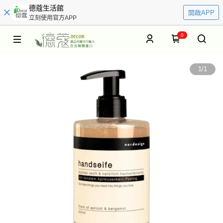
德蔻生活館
開啟APP
立刻使用官方APP
0
1
/
1