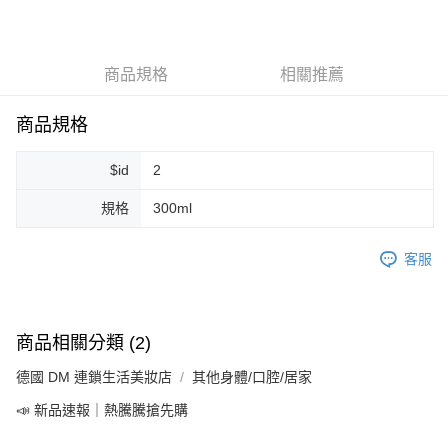
LINE Pay
Apple Pay
商品規格
相關推薦
街口支付
悠遊付
商品規格
Google Pay
$id
2
ATM付款
規格
300ml
運送方式
客服
全家取貨付款
每筆NT$80，滿NT$999(含以上)免運費
全家純取貨 (先付款
商品相關分類 (2)
每筆NT$80，滿NT$999(含以上)免運費
德國 DM 連鎖生活美妝店
其他身體/口腔/居家
7-11取貨付款
📣 新品速報｜熱騰騰搶先購
每筆NT$80，滿NT$999(含以上)免運費