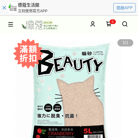
德蔻生活館
開啟APP
立刻使用官方APP
0
1
/
1