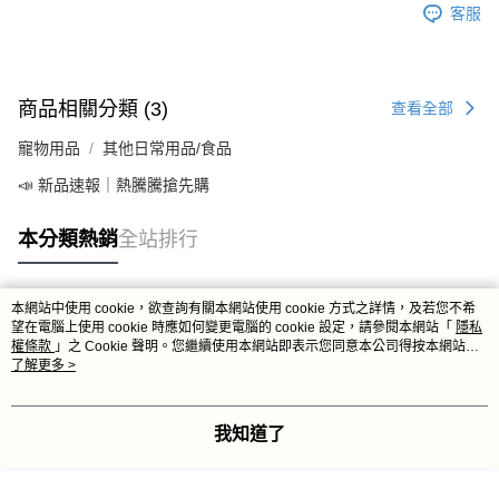
客服
商品相關分類 (3)
查看全部
寵物用品
其他日常用品/食品
📣 新品速報｜熱騰騰搶先購
本分類熱銷
全站排行
本網站中使用 cookie，欲查詢有關本網站使用 cookie 方式之詳情，及若您不希
熱門標籤
望在電腦上使用 cookie 時應如何變更電腦的 cookie 設定，請參閱本網站「
隱私
權條款
」之 Cookie 聲明。您繼續使用本網站即表示您同意本公司得按本網站使
用條款之 Cookie 聲明使用 cookie。
了解更多 >
我知道了