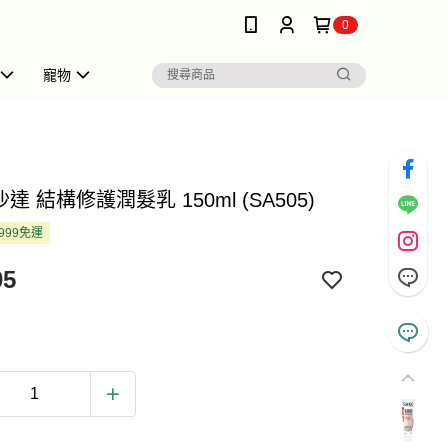
0
寵物
 沙達 結構修護潤髮乳 150ml (SA505)
999免運
05