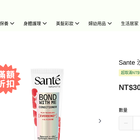
保養
身體護理
美髮彩妝
婦幼用品
生活居家
Sante
超取滿NT$
NT$3
數量