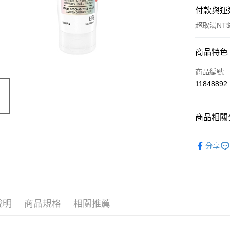
付款與運
超取滿NT$
付款方式
商品特色
信用卡一
商品編號
11848892
超商取貨
LINE Pay
商品相關分
Apple Pay
有機保養
分享
街口支付
📣 新品
悠遊付
🔥 滿額折
Google Pa
說明
商品規格
相關推薦
ATM付款