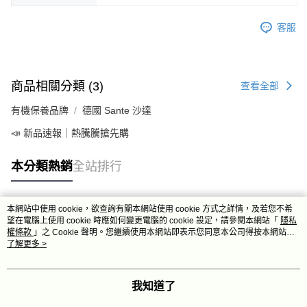
客服
商品相關分類 (3)
查看全部
有機保養品牌
德國 Sante 沙達
📣 新品速報｜熱騰騰搶先購
本分類熱銷
全站排行
本網站中使用 cookie，欲查詢有關本網站使用 cookie 方式之詳情，及若您不希
熱門標籤
望在電腦上使用 cookie 時應如何變更電腦的 cookie 設定，請參閱本網站「
隱私
權條款
」之 Cookie 聲明。您繼續使用本網站即表示您同意本公司得按本網站使
用條款之 Cookie 聲明使用 cookie。
了解更多 >
我知道了