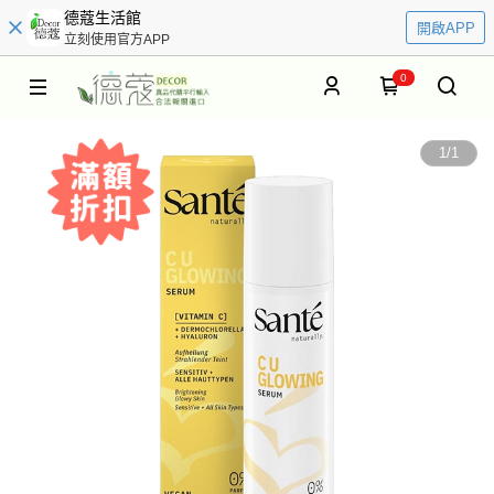
德蔻生活館
開啟APP
立刻使用官方APP
0
1
/
1