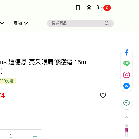
0
寵物
sens 迪德恩 亮采眼周修護霜 15ml
)
999免運
74