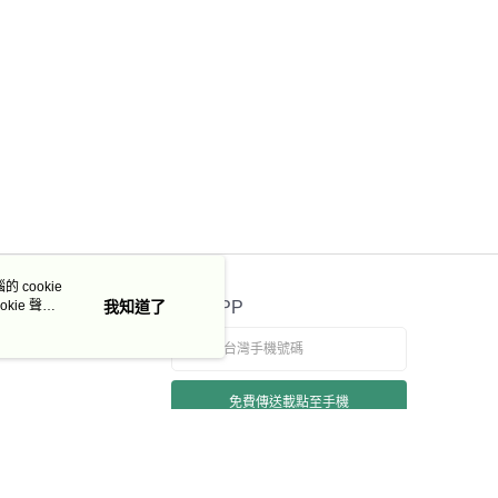
 cookie
kie 聲明
我知道了
官方APP
免費傳送載點至手機
若接到可疑電話，請洽詢165反詐騙專線