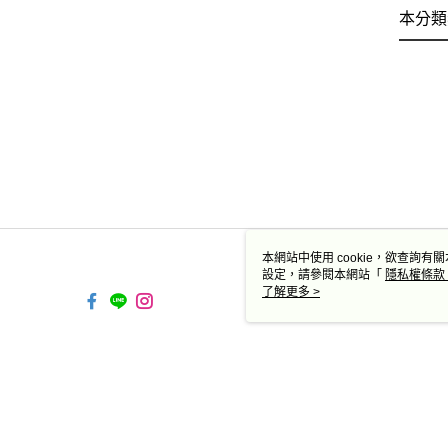
本分類
本網站中使用 cookie，欲查詢有關
設定，請參閱本網站「
隱私權條款
使用 cookie。
了解更多 >