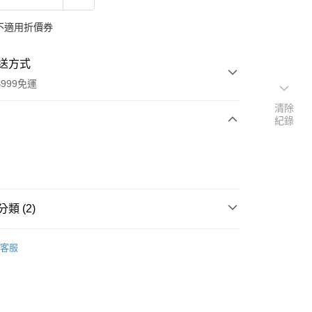
不適用折價券
送方式
999免運
清除
紀錄
次付款
付款
類 (2)
品牌
德國 Dadosens 迪德恩
客服
速報｜熱騰騰搶先購
y