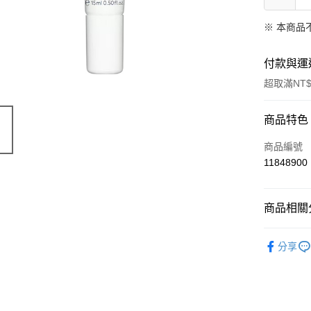
※ 本商品
付款與運
超取滿NT$
付款方式
商品特色
信用卡一
商品編號
11848900
超商取貨
LINE Pay
商品相關分
Apple Pay
有機保養
分享
街口支付
📣 新品
悠遊付
Google Pa