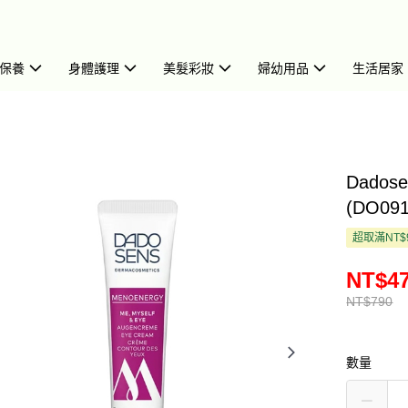
保養
身體護理
美髮彩妝
婦幼用品
生活居家
Dado
(DO091
超取滿NT$
NT$4
NT$790
數量