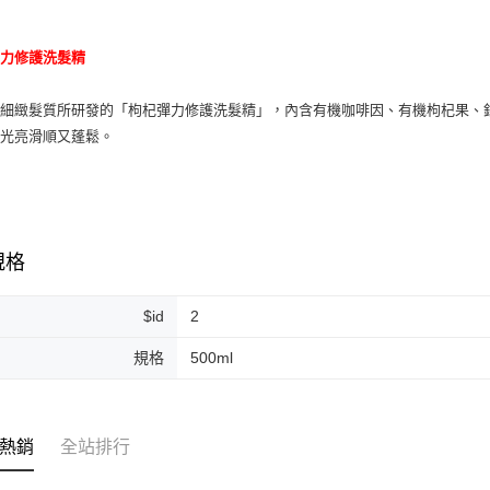
運送方式
彈力修護洗髮精
全家取貨
為細緻髮質所研發的「枸杞彈力修護洗髮精」，內含有機咖啡因、有機枸杞果、
每筆NT$8
髮光亮滑順又蓬鬆。
全家純取貨
每筆NT$8
7-11取貨
每筆NT$8
規格
7-11純取
$id
2
每筆NT$8
規格
500ml
宅配
每筆NT$1
離島宅配
熱銷
全站排行
每筆NT$2