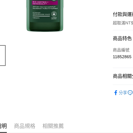
付款與運
超取滿NT$
付款方式
商品特色
信用卡一
商品編號
11852865
超商取貨
LINE Pay
商品相關分
Apple Pay
有機保養
分享
街口支付
📣 新品
悠遊付
🔥 滿額折
Google Pa
說明
商品規格
相關推薦
ATM付款