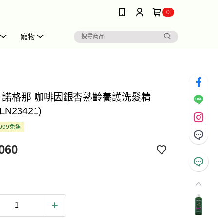
0
寵物
na 諾格那 咖啡因銀杏熟齡養護洗髮精
(LN23421)
999免運
060