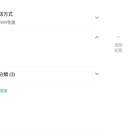
送方式
999免運
清除
次付款
紀錄
付款
類 (3)
品牌
德國 Logona 諾格那
客服
速報｜熱騰騰搶先購
扣｜湊金額享優惠 👀
y