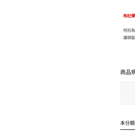
枸杞
特別
讓頭
商品
本分類