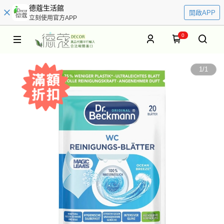
德蔻生活館
開啟APP
立刻使用官方APP
0
1
/
1