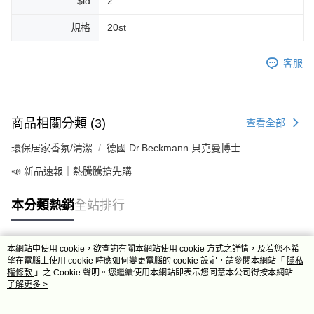
$id
2
規格
20st
客服
商品相關分類 (3)
查看全部
環保居家香氛/清潔
德國 Dr.Beckmann 貝克曼博士
📣 新品速報｜熱騰騰搶先購
本分類熱銷
全站排行
本網站中使用 cookie，欲查詢有關本網站使用 cookie 方式之詳情，及若您不希
熱門標籤
望在電腦上使用 cookie 時應如何變更電腦的 cookie 設定，請參閱本網站「
隱私
權條款
」之 Cookie 聲明。您繼續使用本網站即表示您同意本公司得按本網站使
用條款之 Cookie 聲明使用 cookie。
了解更多 >