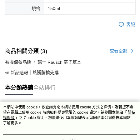
規格
150ml
客服
商品相關分類 (3)
查看全部
有機保養品牌
瑞士 Rausch 羅氏草本
📣 新品速報｜熱騰騰搶先購
本分類熱銷
全站排行
本網站中使用 cookie，欲查詢有關本網站使用 cookie 方式之詳情，及若您不希
熱門標籤
望在電腦上使用 cookie 時應如何變更電腦的 cookie 設定，請參閱本網站「
隱私
權條款
」之 Cookie 聲明。您繼續使用本網站即表示您同意本公司得按本網站使
用條款之 Cookie 聲明使用 cookie。
了解更多 >