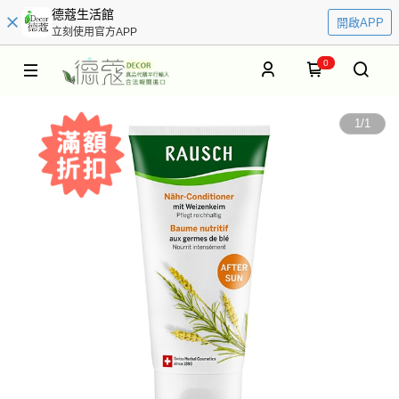
德蔻生活館
開啟APP
立刻使用官方APP
0
1
/
1