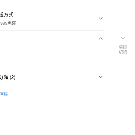
送方式
999免運
清除
次付款
紀錄
付款
類 (2)
館
台灣 Spark Protein 蛋白飲
客服
速報｜熱騰騰搶先購
y