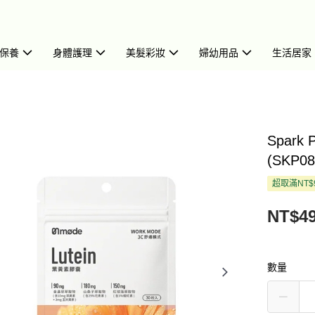
保養
身體護理
美髮彩妝
婦幼用品
生活居家
Spark
(SKP08
超取滿NT$
NT$4
數量