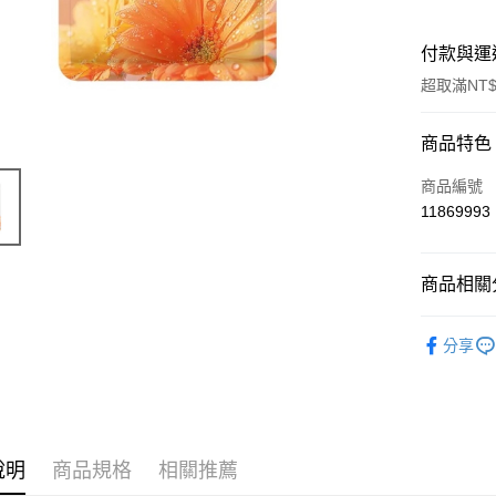
付款與運
超取滿NT$
付款方式
商品特色
信用卡一
商品編號
11869993
超商取貨
LINE Pay
商品相關分
Apple Pay
風味食品
分享
街口支付
📣 新品
悠遊付
Google Pa
說明
商品規格
相關推薦
ATM付款