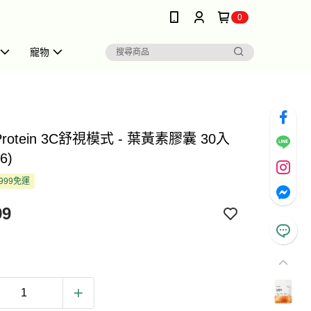
0
寵物
 Protein 3C舒視模式 - 葉黃素膠囊 30入
6)
999免運
99