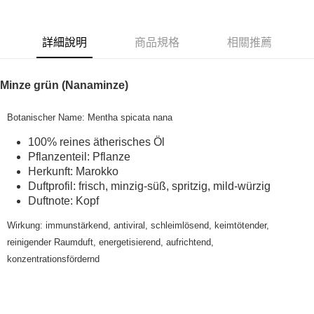
Apple Pay
詳細說明
商品規格
相關推薦
街口支付
悠遊付
Minze grün (Nanaminze)
Google Pay
Botanischer Name: Mentha spicata nana
ATM付款
100% reines ätherisches Öl
Pflanzenteil: Pflanze
運送方式
Herkunft: Marokko
全家取貨付款
Duftprofil: frisch, minzig-süß, spritzig, mild-würzig
Duftnote: Kopf
每筆NT$80，滿NT$999(含以上)免運費
Wirkung: immunstärkend, antiviral, schleimlösend, keimtötender,
全家純取貨 (先付款
reinigender Raumduft, energetisierend, aufrichtend,
每筆NT$80，滿NT$999(含以上)免運費
konzentrationsfördernd
7-11取貨付款
每筆NT$80，滿NT$999(含以上)免運費