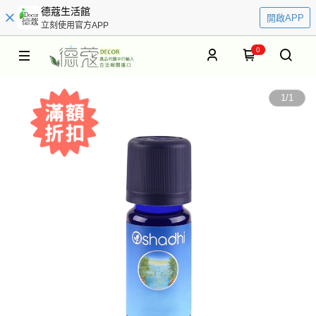
德蔻生活館
開啟APP
立刻使用官方APP
0
1
/
1