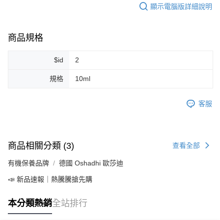
7-11純取貨 (先付款
顯示電腦版詳細說明
每筆NT$80，滿NT$999(含以上)免運費
宅配
商品規格
每筆NT$100，滿NT$999(含以上)免運費
$id
2
離島宅配（澎湖、金門、馬祖、小琉球）
規格
10ml
每筆NT$250，滿NT$3,000(含以上)免運費
付款後門市自取
客服
免運費
商品相關分類 (3)
查看全部
有機保養品牌
德國 Oshadhi 歐莎迪
📣 新品速報｜熱騰騰搶先購
本分類熱銷
全站排行