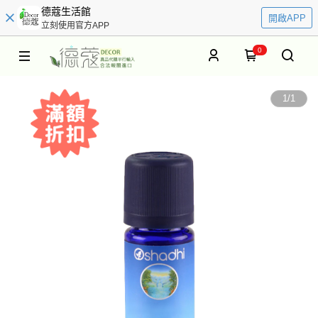
德蔻生活館
開啟APP
立刻使用官方APP
0
1
/
1