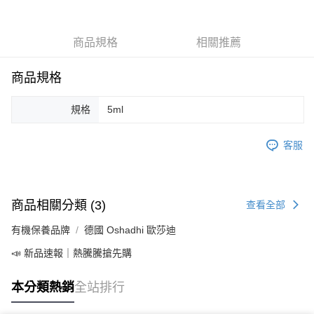
Apple Pay
商品規格
相關推薦
街口支付
悠遊付
商品規格
Google Pay
規格
5ml
ATM付款
客服
運送方式
全家取貨付款
每筆NT$80，滿NT$999(含以上)免運費
商品相關分類 (3)
查看全部
全家純取貨 (先付款
有機保養品牌
德國 Oshadhi 歐莎迪
每筆NT$80，滿NT$999(含以上)免運費
📣 新品速報｜熱騰騰搶先購
7-11取貨付款
本分類熱銷
全站排行
每筆NT$80，滿NT$999(含以上)免運費