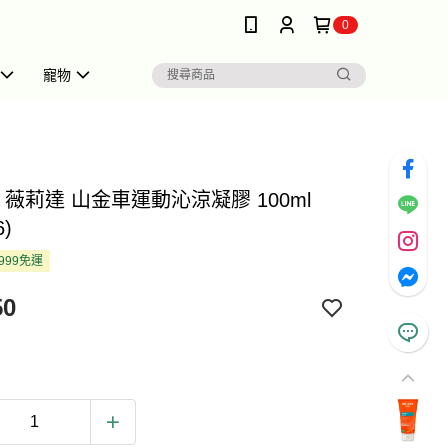
0
寵物
da 薇莉達 山金車運動沁涼凝膠 100ml
6)
999免運
50