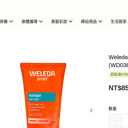
保養
身體護理
美髮彩妝
婦幼用品
生活居家
Wele
(WD03
超取滿NT$
NT$8
數量