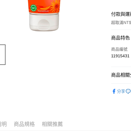
付款與運
超取滿NT$
付款方式
商品特色
信用卡一
商品編號
11915431
超商取貨
LINE Pay
商品相關分
Apple Pay
有機保養
分享
街口支付
📣 新品
悠遊付
Google Pa
說明
商品規格
相關推薦
ATM付款