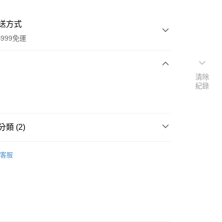
送方式
999免運
清除
次付款
紀錄
付款
類 (2)
品牌
德國 Weleda 薇莉達
客服
速報｜熱騰騰搶先購
y