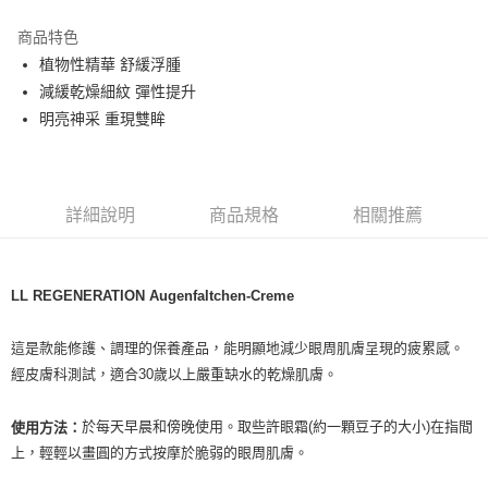
LINE Pay
商品特色
Apple Pay
植物性精華 舒緩浮腫
減緩乾燥細紋 彈性提升
街口支付
明亮神采 重現雙眸
悠遊付
Google Pay
詳細說明
商品規格
相關推薦
ATM付款
運送方式
LL REGENERATION Augenfaltchen-Creme
全家取貨付款
每筆NT$80，滿NT$999(含以上)免運費
這是款能修護、調理的保養產品，能明顯地減少眼周肌膚呈現的疲累感。
經皮膚科測試，適合30歲以上嚴重缺水的乾燥肌膚。
全家純取貨 (先付款
每筆NT$80，滿NT$999(含以上)免運費
於每天早晨和傍晚使用。取些許眼霜(約一顆豆子的大小)在指間
使用方法：
7-11取貨付款
上，輕輕以畫圓的方式按摩於脆弱的眼周肌膚。
每筆NT$80，滿NT$999(含以上)免運費