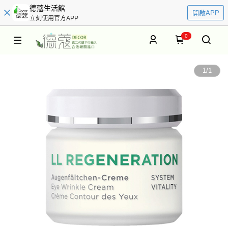
德蔻生活館
開啟APP
立刻使用官方APP
0
1
/
1