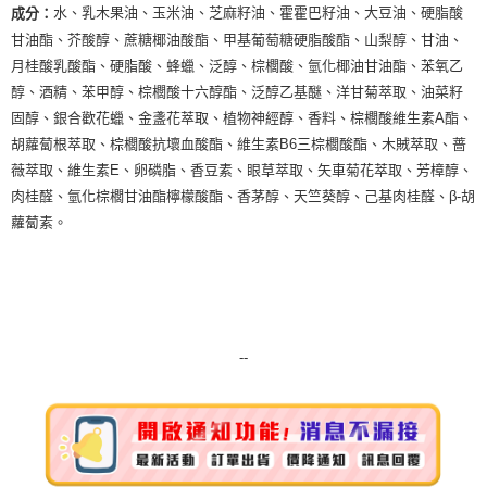
水、乳木果油、玉米油、芝麻籽油、霍霍巴籽油、大豆油、硬脂酸
成分：
7-11純取貨 (先付款
甘油酯、芥酸醇、蔗糖椰油酸酯、甲基葡萄糖硬脂酸酯、山梨醇、甘油、
每筆NT$80，滿NT$999(含以上)免運費
月桂酸乳酸酯、硬脂酸、蜂蠟、泛醇、棕櫚酸、氫化椰油甘油酯、苯氧乙
醇、酒精、苯甲醇、棕櫚酸十六醇酯、泛醇乙基醚、洋甘菊萃取、油菜籽
宅配
固醇、銀合歡花蠟、金盞花萃取、植物神經醇、香料、棕櫚酸維生素A酯、
每筆NT$100，滿NT$999(含以上)免運費
胡蘿蔔根萃取、棕櫚酸抗壞血酸酯、維生素B6三棕櫚酸酯、木賊萃取、蔷
離島宅配（澎湖、金門、馬祖、小琉球）
薇萃取、維生素E、卵磷脂、香豆素、眼草萃取、矢車菊花萃取、芳樟醇、
肉桂醛、氫化棕櫚甘油酯檸檬酸酯、香茅醇、天竺葵醇、己基肉桂醛、β-胡
每筆NT$250，滿NT$3,000(含以上)免運費
蘿蔔素。
--