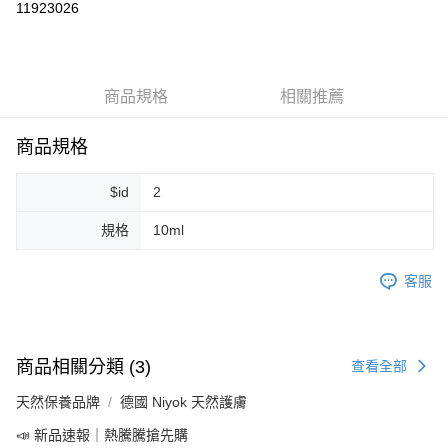
11923026
LINE Pay
Apple Pay
商品規格
相關推薦
街口支付
悠遊付
商品規格
Google Pay
$id
2
ATM付款
規格
10ml
運送方式
客服
全家取貨付款
每筆NT$80，滿NT$999(含以上)免運費
全家純取貨 (先付款
商品相關分類 (3)
查看全部
每筆NT$80，滿NT$999(含以上)免運費
天然保養品牌
德國 Niyok 天然護膚
7-11取貨付款
📣 新品速報｜熱騰騰搶先購