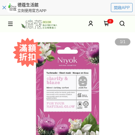
德蔻生活館
開啟APP
立刻使用官方APP
0
1
/
1