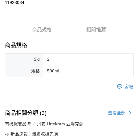
11923034
LINE Pay
Apple Pay
商品規格
相關推薦
街口支付
悠遊付
商品規格
Google Pay
$id
2
ATM付款
規格
500ml
運送方式
客服
全家取貨付款
每筆NT$80，滿NT$999(含以上)免運費
全家純取貨 (先付款
商品相關分類 (3)
查看全部
每筆NT$80，滿NT$999(含以上)免運費
有機保養品牌
丹麥 Urtekram 亞堤克蘭
7-11取貨付款
📣 新品速報｜熱騰騰搶先購