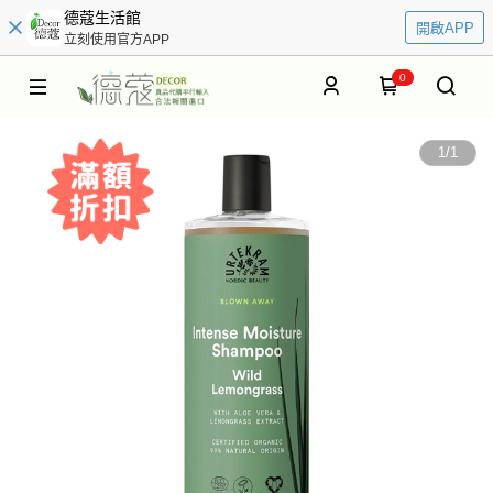
德蔻生活館
開啟APP
立刻使用官方APP
0
1
/
1