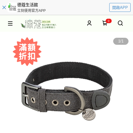
德蔻生活館
開啟APP
立刻使用官方APP
0
1
/
1