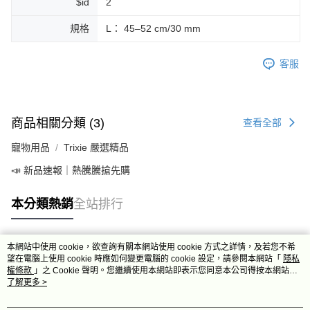
$id
2
規格
L： 45–52 cm/30 mm
客服
商品相關分類 (3)
查看全部
寵物用品
Trixie 嚴選精品
📣 新品速報｜熱騰騰搶先購
本分類熱銷
全站排行
本網站中使用 cookie，欲查詢有關本網站使用 cookie 方式之詳情，及若您不希
熱門標籤
望在電腦上使用 cookie 時應如何變更電腦的 cookie 設定，請參閱本網站「
隱私
權條款
」之 Cookie 聲明。您繼續使用本網站即表示您同意本公司得按本網站使
用條款之 Cookie 聲明使用 cookie。
了解更多 >