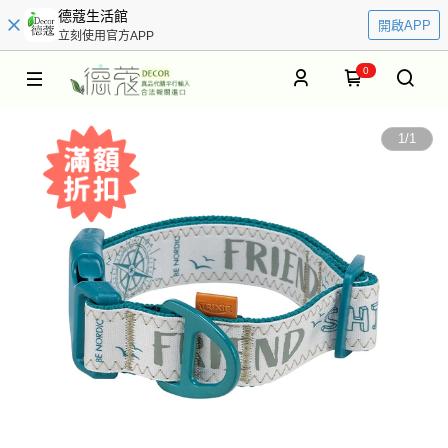
德蔻生活館
開啟APP
立刻使用官方APP
0
1
/
1