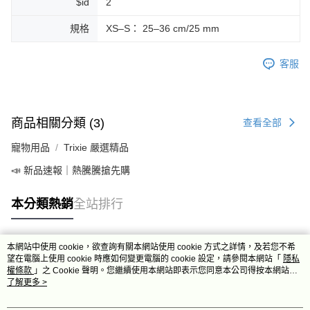
$id
2
規格
XS–S： 25–36 cm/25 mm
客服
商品相關分類 (3)
查看全部
寵物用品
Trixie 嚴選精品
📣 新品速報｜熱騰騰搶先購
本分類熱銷
全站排行
本網站中使用 cookie，欲查詢有關本網站使用 cookie 方式之詳情，及若您不希
熱門標籤
望在電腦上使用 cookie 時應如何變更電腦的 cookie 設定，請參閱本網站「
隱私
權條款
」之 Cookie 聲明。您繼續使用本網站即表示您同意本公司得按本網站使
用條款之 Cookie 聲明使用 cookie。
了解更多 >